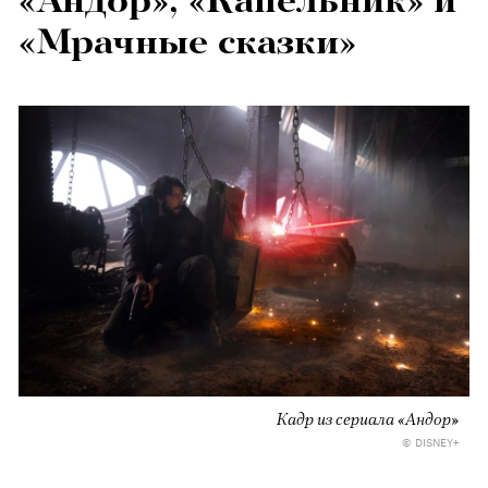
«Андор», «Капельник» и
«Мрачные сказки»
Кадр из сериала «Андор»
© DISNEY+