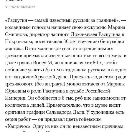
© АНДРЕЙ БЕЛАВИН
«Распутин — самый известный русский за границей», —
командным голосом начинает свою экскурсию Марина
Смирнова, директор частного
Дома-музея Распутина
в
Покровском, посвятившая 30 лет изучению биографии
мистика. В это маленькое село с покренившимися
домами приезжали известные политики со всего мира и
даже группа Boney M, исполнившая хит 80-х, чтобы
побольше узнать об этом загадочном русском, а заодно
и о загадочной русской душе. Приехать сюда стоит ради
трехчасового (без антракта) моноспектакля от Марины
Юрьевны о роли Распутина в судьбе Российской
Империи. Он обойдется в 8 тыс. руб вне зависимости от
количества людей. Примечательно, что в музее висит
оригинал графики Сальвадора Дали. У художника есть
серия работ — он придавал цвета гойевским
«Капричос». Одну из них он по неизвестным причинам