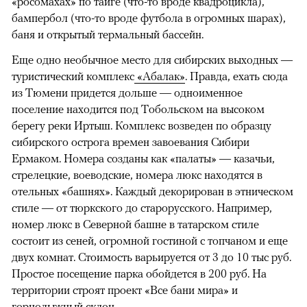
«росомахах» по тайге (что-то вроде квадроцикла),
бампербол (что-то вроде футбола в огромных шарах),
баня и открытый термальный бассейн.
Еще одно необычное место для сибирских выходных —
туристический комплекс
«Абалак»
. Правда, ехать сюда
из Тюмени придется дольше — одноименное
поселение находится под Тобольском на высоком
берегу реки Иртыш. Комплекс возведен по образцу
сибирского острога времен завоевания Сибири
Ермаком. Номера созданы как «палаты» — казачьи,
стрелецкие, воеводские, номера люкс находятся в
отельных «башнях». Каждый декорирован в этническом
стиле — от тюркского до старорусского. Например,
номер люкс в Северной башне в татарском стиле
состоит из сеней, огромной гостиной с топчаном и еще
двух комнат. Стоимость варьируется от 3 до 10 тыс руб.
Простое посещение парка обойдется в 200 руб. На
территории строят проект «Все бани мира» и
горнолыжный склон.