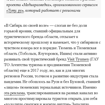
проекта «Медиаразведка», организованного сервисом
«Туту. ру»
, который работает с регионами
«В Сибирь по своей воле» — слоган не без доли
горькой иронии, ставший официальным для
туристического бренда области, отсылает к
историческому прошлому и намекает, что у сибиряков с
чувством юмора все в порядке. Тюмень и Тюменская
область (Тобольск, Ялуторовск, Ишим) стали активно
развивать свой туристический бренд
Visit Tyumen
(ГАУ
ТО Агентства туризма и продвижения Тюменской
области) еще в 2017 году, но, как и для многих
регионов России, толчком к развитию индустрии стала
пандемия. Не обошлось на Руси и без Бузовой, ставшей
«лицом» тюменских термальных источников. Именно
эта реклама
, транслировавшаяся на разных каналах во
многом простимулировала туристов открыть для себя
«холодную снаружи и жаркую внутри» Западную