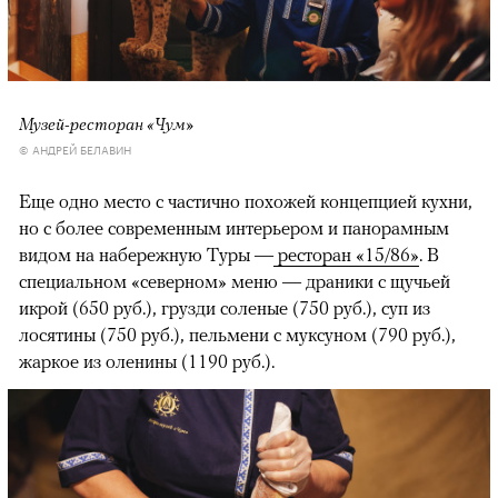
Музей-ресторан «Чум»
© АНДРЕЙ БЕЛАВИН
Еще одно место с частично похожей концепцией кухни,
но с более современным интерьером и панорамным
видом на набережную Туры —
ресторан «15/86»
. В
специальном «северном» меню — драники с щучьей
икрой (650 руб.), грузди соленые (750 руб.), суп из
лосятины (750 руб.), пельмени с муксуном (790 руб.),
жаркое из оленины (1190 руб.).