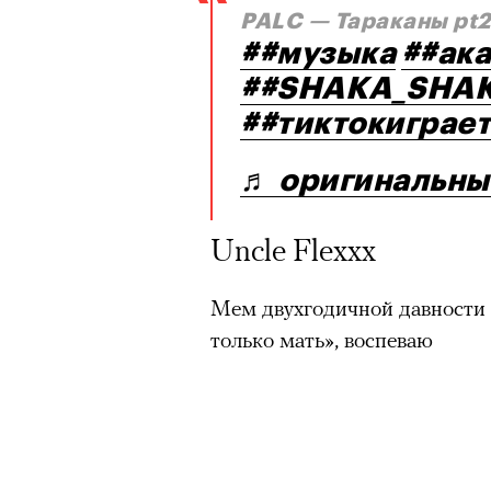
PALC — Тараканы pt2
##музыка
##ак
##SHAKA_SHA
##тиктокиграет
♬ оригинальны
Uncle Flexxx
Мем двухгодичной давности 
только мать», воспеваю