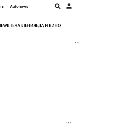
ть
Autonews
К Образование
IEW
ВПЕЧАТЛЕНИЯ
ЕДА И ВИНО
д
Стиль
Крипто
и
Франшизы
Газета
ов
Политика
ты