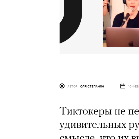
АВТОР
ОЛЯ СТЕПАНЯН
10 ФЕВ
Тиктокеры не п
удивительных ру
смысле, что их 