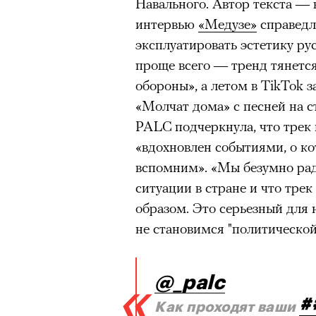
Навального. Автор текста —
интервью
«Медузе»
справедл
эксплуатировать эстетику ру
проще всего — тренд тянет
обороны», а летом в TikTok 
«Молчат дома» с песней на с
PALC подчеркнула, что трек н
«вдохновлен событиями, о ко
вспомним». «Мы безумно рады
ситуации в стране и что тре
образом. Это серьезный для 
не становимся "политическо
@_palc
#
Как проходят ваши