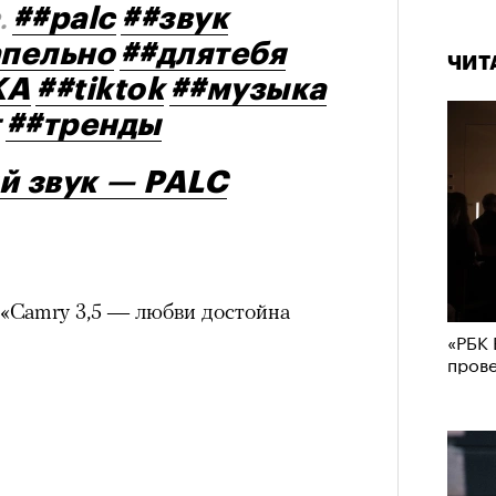
##palc
##звук
.
апельно
##длятебя
ЧИТ
KA
##tiktok
##музыка
##тренды
й звук — PALC
«Camry 3,5 — любви достойна
«РБК 
пров