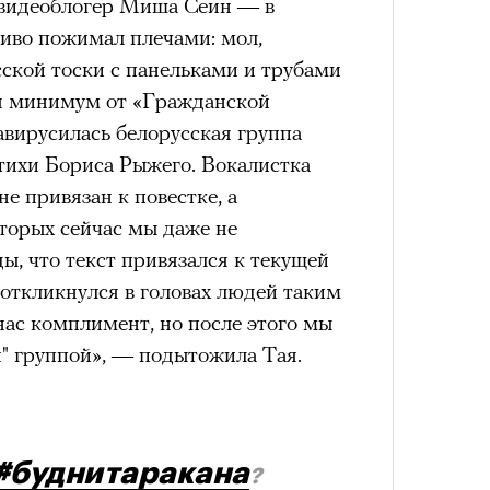
 видеоблогер Миша Сеин — в
иво пожимал плечами: мол,
сской тоски с панельками и трубами
ся минимум от «Гражданской
завирусилась белорусская группа
тихи Бориса Рыжего. Вокалистка
е привязан к повестке, а
торых сейчас мы даже не
, что текст привязался к текущей
к откликнулся в головах людей таким
нас комплимент, но после этого мы
й" группой», — подытожила Тая.
#буднитаракана
?