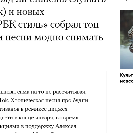
k) и новых
РБК стиль» собрал топ
ьи песни модно снимать
Куль
невес
цева, сама на то не рассчитывая,
kTok. Хтоническая песня про будни
тизанов в ремиксе диджея
сети в конце января, во время
 акциями в поддержку Алексея