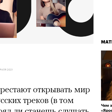
МАТ
РАЛЯ 2021
ерестают открывать мир
сских треков (в том
Чем з
вряд ли станешь слушать
«Ярос