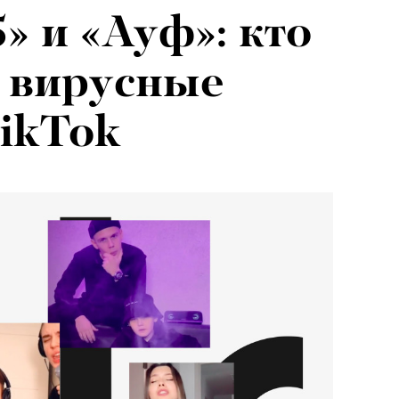
» и «Ауф»: кто
 вирусные
TikTok