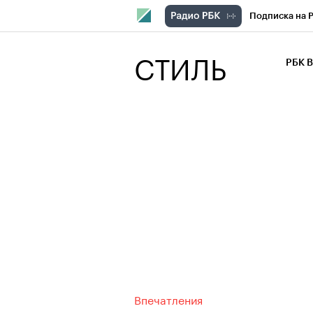
Подписка на 
РБК Компани
СТИЛЬ
РБК 
РБК Курсы
РБК Бизнес-с
Спецпроекты
Экономика
Впечатления