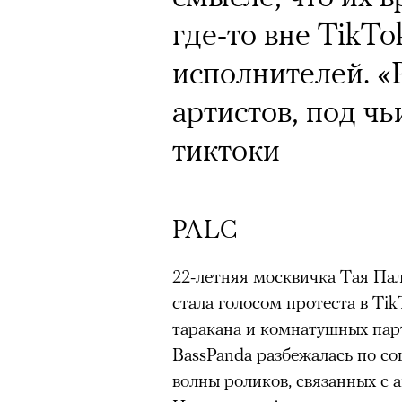
где-то вне TikTo
исполнителей. «
артистов, под ч
тиктоки
PALC
22-летняя москвичка Тая Паль
стала голосом протеста в Ti
таракана и комнатушных пар
BassPanda разбежалась по соц
волны роликов, связанных с