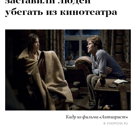
заставили людей
убегать из кинотеатра
Кадр из фильма «Антихрист»
© KINOPOISK.RU