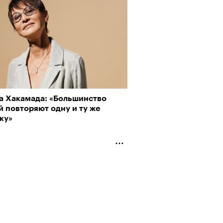
а Хакамада: «Большинство
 повторяют одну и ту же
ку»
Альтман, Altman Talks: «Умение
азать — это освобождающая
а»
АЙТЕ ТАКЖЕ