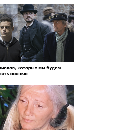
пии
риалов, которые мы будем
реть осенью
му важны гормоны стресса