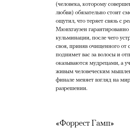
(человека, которому соверш
Большинство альпинисто
любви) обязательно стоит смо
ради ощущения ясности
,
ощутил, что теряет связь с 
Успешных альпинистов о
Мюнхгаузен гарантированно 
устойчивость, дисциплин
кульминации, после чего уст
готовность переносить л
своя, приняв очищенного от 
Опыт восхождений помо
поднимет вас за волосы и отп
делая человека более со
оказываются мудрецами, а у
живым человеческим мышлен
финале меняет взгляд на мир
30 июля 2026 года в пакист
разрешении.
известный непальский альп
из десяти человек, которую о
склоне Броуд-Пик. 2 августа
погибших. Бывший британски
«Форрест Гамп»
историческому рекорду — он