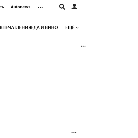
...
ть
Autonews
К Образование
ВПЕЧАТЛЕНИЯ
ЕДА И ВИНО
ЕЩЁ
д
Стиль
е рейтинги
иа
Финансы