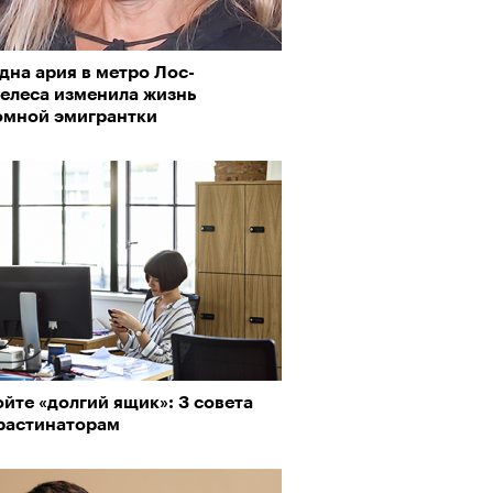
дна ария в метро Лос-
елеса изменила жизнь
о ли прийти
омной эмигрантки
офессиональный спорт без
, если вам 30
йте «долгий ящик»: 3 совета
растинаторам
Визионеры» и masters:dom
ели первую резиденцию