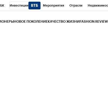
РБК
Инвестиции
Мероприятия
Отрасли
Недвижимос
и
Телеканал
РБК Вино
Спорт
Школа управления РБК
РБ
ЗИОНЕРЫ
НОВОЕ ПОКОЛЕНИЕ
КАЧЕСТВО ЖИЗНИ
FASHION REVIEW
РБК Life
Тренды
Визионеры
Национальные проекты
Горо
 Бизнес-среда
Дискуссионный клуб
Исследования
Кредитны
Газета
Спецпроекты СПб
Конференции СПб
Спецпроекты
трагентов
Политика
Экономика
Бизнес
Технологии и мед
ой валюты