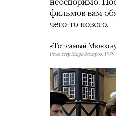
Почему для одни
неоспоримо. Пос
горы становится
фильмов вам обя
готовы снова ри
чего-то нового.
Психологи и аль
высота меняет ч
«Тот самый Мюнхга
Режиссер Марк Захаров, 1979
тянет с новой си
Подписывайтесь на телег