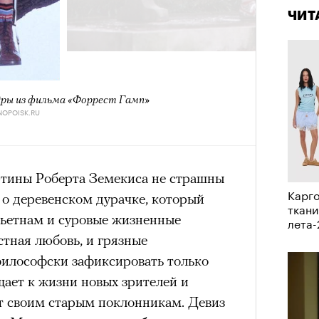
Кира 
ЧИТ
доск
штук
схождения на 14 высочайших вершин
обенно отчетливо показывает
ры из фильма «Форрест Гамп»
NOPOISK.RU
зма и горного туризма. В 2024-м в
еловек, что стало десятилетним
Японии в том же году жертвами
тины Роберта Земекиса не страшны
тали
300 человек (издание The Asahi
Карго
я о деревенском дурачке, который
как «погибших или пропавших без
ткани
ьетнам и суровые жизненные
Сможе
лета
 году вершина
унесла
жизни восьми
отвеч
стная любовь, и грязные
оих
. Трагическим для российского
философски зафиксировать только
4 года, когда при восхождении на
ает к жизни новых зрителей и
сь и погибла
группа из пятерых
т своим старым поклонникам. Девиз
устя на одном из самых опасных