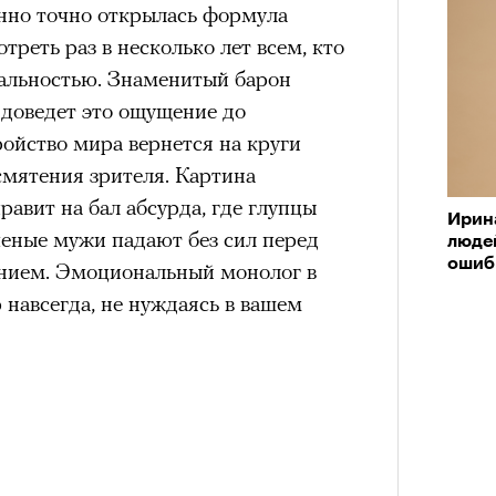
енно точно открылась формула
в идут в горы
не ради опасности, а
треть раз в несколько лет всем, кто
 свободы и внутреннего смысла.
реальностью. Знаменитый барон
тличают
психологическая
доведет это ощущение до
а, способность к самоконтролю и
ройство мира вернется на круги
ишения.
смятения зрителя. Картина
гает
иначе смотреть на эмоции
,
равит на бал абсурда, где глупцы
бранным.
Ирин
ченые мужи падают без сил перед
людей
ошиб
ием. Эмоциональный монолог в
 навсегда, не нуждаясь в вашем
Кира 
анском Каракоруме
погиб
всемирно
доск
штук
инист Нирмал Пурджа. Экспедиция
н возглавлял, попала под лавину на
ЧИТ
 спасатели обнаружили тела
й спецназовец шел к
 планировал стать первым