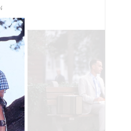
им все 14 восьмитысячников
4
ислорода.
Сможе
отвеч
«РБК 
пров
4 кол
пропу