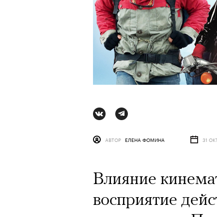
АВТОР
ЕЛЕНА ФОМИНА
31 ОК
Влияние кинема
АВТОР
ВАЛЕРИЯ ДАВЫДОВА-КАЛАШНИК
восприятие дейс