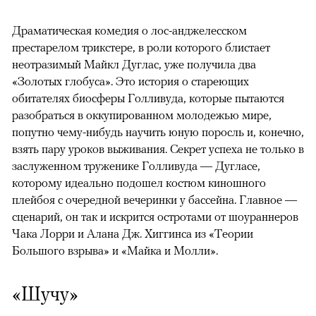
Драматическая комедия о лос-анджелесском
престарелом трикстере, в роли которого блистает
неотразимый Майкл Дуглас, уже получила два
«Золотых глобуса». Это история о стареющих
обитателях биосферы Голливуда, которые пытаются
разобраться в оккупированном молодежью мире,
попутно чему-нибудь научить юную поросль и, конечно,
взять пару уроков выживания. Секрет успеха не только в
заслуженном труженике Голливуда — Дугласе,
которому идеально подошел костюм киношного
плейбоя с очередной вечеринки у бассейна. Главное —
сценарий, он так и искрится остротами от шоураннеров
Чака Лорри и Алана Дж. Хиггинса из «Теории
Большого взрыва» и «Майка и Молли».
«Шучу»