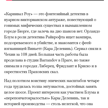
«Карнивал Роу» — это фэнтезийный детектив в
нуарном викторианском антураже, повествующий о
гонимых мифических существах в вымышленном
городе Бюрге, где залечь на дно шансов нет. Орландо
Блум в роли детектива Райкрофта ищет вампира,
подозреваемого в убийстве, и знакомится с феей-
изгнанницей Виньетт (Кара Делевинь). Сериал сняли в
Чехии за 108 дней. Большая часть работы была
проделана в студии Barrandov в Праге, но также
снимали в городах Либерец, Фридлант и Крнско и в
окрестностях Праховских скал.
Над полотном воистину эпических масштабов четыре
года трудилась толпа энтузиастов, достойных занять
целое шоссе. Проект интересен как участием Блума и
«перепончатокрылостью» Кары Делевинь, так и
историей производства — столь нелегкой, что она