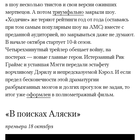
в шоу несколько твистов и свои версии оживших
мертвецов. А потом
триумфально
закрыли шоу.
«Ходячие» же теряют рейтинги год от года (оставаясь
при том самым популярным шоу на AMC) вместе с
преданной аудиторией, но закрываться даже не думают.
В начале октября стартует 10-й сезон.
Четырехминутный трейлер обещает войну, на
постерах — новые главные герои. Истерзанный Рик
Граймс и уставшая Мэгги передали эстафету
ворчливому Дэрилу и непредсказуемой Кэрол. И если
предел бесконечности этой драматургии
разбрызганных мозгов и долгих прогулок не задан, то
итог уже
оформлен
в полнометражный фильм.
«В поисках Аляски»
премьера 18 октября