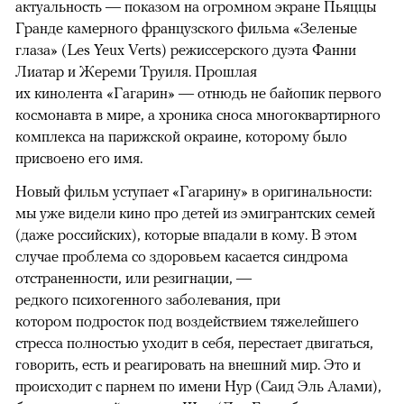
актуальность — показом на огромном экране Пьяццы
Гранде камерного французского фильма «Зеленые
глаза» (Les Yeux Verts) режиссерского дуэта Фанни
Лиатар и Жереми Труиля. Прошлая
их кинолента «Гагарин» — отнюдь не байопик первого
космонавта в мире, а хроника сноса многоквартирного
комплекса на парижской окраине, которому было
присвоено его имя.
Новый фильм уступает «Гагарину» в оригинальности:
мы уже видели кино про детей из эмигрантских семей
(даже российских), которые впадали в кому. В этом
случае проблема со здоровьем касается синдрома
отстраненности, или резигнации, —
редкого психогенного заболевания, при
котором подросток под воздействием тяжелейшего
стресса полностью уходит в себя, перестает двигаться,
говорить, есть и реагировать на внешний мир. Это и
происходит с парнем по имени Нур (Саид Эль Алами),