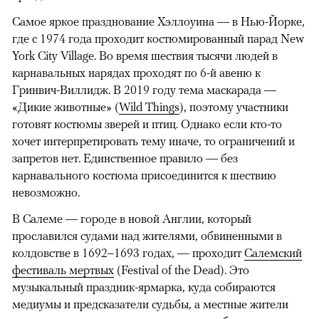
Самое яркое празднование Хэллоуина — в Нью-Йорке,
где с 1974 года проходит костюмированный парад New
York City Village. Во время шествия тысячи людей в
карнавальных нарядах проходят по 6-й авеню к
Гринвич-Виллидж. В 2019 году тема маскарада —
«Дикие животные» (
Wild Things
), поэтому участники
готовят костюмы зверей и птиц. Однако если кто-то
хочет интерпретировать тему иначе, то ограничений и
запретов нет. Единственное правило — без
карнавального костюма присоединится к шествию
невозможно.
В Салеме — городе в новой Англии, который
прославился судами над жителями, обвиненными в
колдовстве в 1692–1693 годах, — проходит
Салемский
фестиваль мертвых
(Festival of the Dead). Это
музыкальный праздник-ярмарка, куда собираются
медиумы и предсказатели судьбы, а местные жители