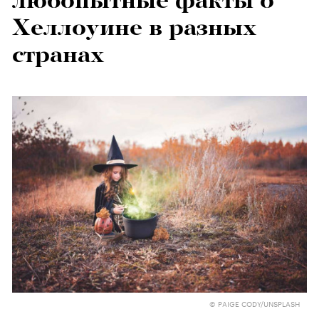
любопытные факты о
Хеллоуине в разных
странах
© PAIGE CODY/UNSPLASH