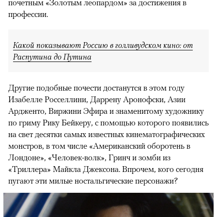
почетным «Золотым леопардом» за достижения в
профессии.
Какой показывают Россию в голливудском кино: от
Распутина до Путина
Другие подобные почести достанутся в этом году
Изабелле Росселлини, Даррену Аронофски, Азии
Ардженто, Виржини Эфира и знаменитому художнику
по гриму Рику Бейкеру, с помощью которого появились
на свет десятки самых известных кинематографических
монстров, в том числе «Американский оборотень в
Лондоне», «Человек-волк», Гринч и зомби из
«Триллера» Майкла Джексона. Впрочем, кого сегодня
пугают эти милые ностальгические персонажи?