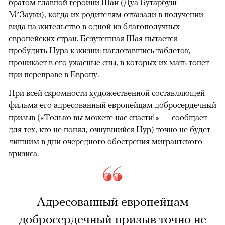
братом главной героини Шаи (Дуа Бутарбуш
М’Зауки), когда их родителям отказали в получении
вида на жительство в одной из благополучных
европейских стран. Безутешная Шая пытается
пробудить Нура к жизни: наглотавшись таблеток,
проникает в его ужасные сны, в которых их мать тонет
при переправе в Европу.
При всей скромности художественной составляющей
фильма его адресованный европейцам добросердечный
призыв («Только вы можете нас спасти!» — сообщает
для тех, кто не понял, очнувшийся Нур) точно не будет
лишним в дни очередного обострения мигрантского
кризиса.
Адресованный европейцам
добросердечный призыв точно не