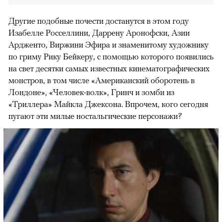
Другие подобные почести достанутся в этом году
Изабелле Росселлини, Даррену Аронофски, Азии
Ардженто, Виржини Эфира и знаменитому художнику
по гриму Рику Бейкеру, с помощью которого появились
на свет десятки самых известных кинематографических
монстров, в том числе «Американский оборотень в
Лондоне», «Человек-волк», Гринч и зомби из
«Триллера» Майкла Джексона. Впрочем, кого сегодня
пугают эти милые ностальгические персонажи?