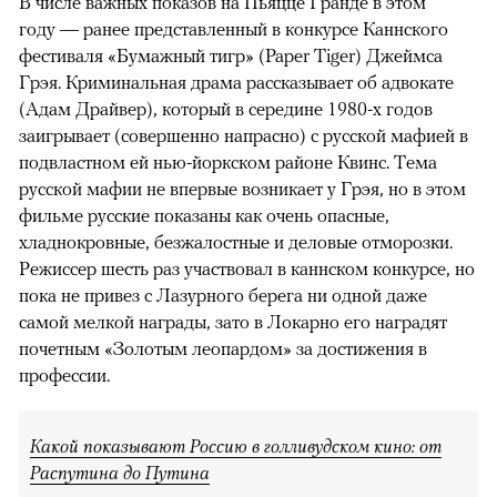
В числе важных показов на Пьяцце Гранде в этом
году — ранее представленный в конкурсе Каннского
фестиваля «Бумажный тигр» (Paper Tiger) Джеймса
Грэя. Криминальная драма рассказывает об адвокате
(Адам Драйвер), который в середине 1980-х годов
заигрывает (совершенно напрасно) с русской мафией в
подвластном ей нью-йоркском районе Квинс. Тема
русской мафии не впервые возникает у Грэя, но в этом
фильме русские показаны как очень опасные,
хладнокровные, безжалостные и деловые отморозки.
Режиссер шесть раз участвовал в каннском конкурсе, но
пока не привез с Лазурного берега ни одной даже
самой мелкой награды, зато в Локарно его наградят
почетным «Золотым леопардом» за достижения в
профессии.
Какой показывают Россию в голливудском кино: от
Распутина до Путина