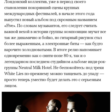
Лондонский коллектив, уже в период своего
становления покорявший сцены крупных
международных фестивалей, в начале этого года
выпустил новый альбом под скромным названием
«Five». По словам музыкантов, его следует считать
важной вехой в истории группы: композиции звучат все
так же динамично и бойко, но гитарный рисунок стал
более выраженным, а электронные биты — как будто
нарочито холодноватыми. В итоге релиз напоминает
одновременно как о синти-попе 80-х, так и о
легендарном последнем студийном альбоме инди-рок-
группы Neutral Milk Hotel. Не беспокойтесь: под треки
White Lies по-прежнему можно танцевать до упаду —
просто теперь уместно будет делать это с серьезным
лицом.