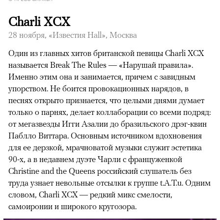
Charli XCX
28 ноября, «Известия Hall», Москва
Один из главных хитов британской певицы Charli XCX
называется Break The Rules — «Нарушай правила».
Именно этим она и занимается, причем с завидным
упорством. Не боится провокационных нарядов, в
песнях открыто признается, что целыми днями думает
только о парнях, делает коллаборации со всеми подряд:
от мегазвезды Игги Азалии до бразильского дрэг-квин
Паблло Виттара. Основным источником вдохновения
для ее дерзкой, мрачноватой музыки служит эстетика
90-х, а в недавнем дуэте Чарли с француженкой
Christine and the Queens российский слушатель без
труда узнает невольные отсылки к группе t.A.T.u. Одним
словом, Charli XCX — редкий микс смелости,
самоиронии и широкого кругозора.