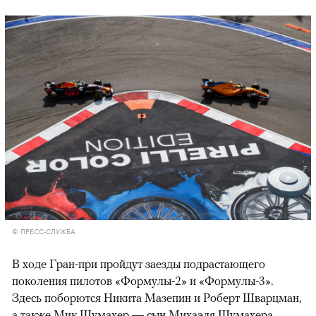
© ПРЕСС-СЛУЖБА
В ходе Гран-при пройдут заезды подрастающего
поколения пилотов «Формулы-2» и «Формулы-3».
Здесь поборются Никита Мазепин и Роберт Шварцман,
а также Мик Шумахер — сын Михаэля Шумахера,