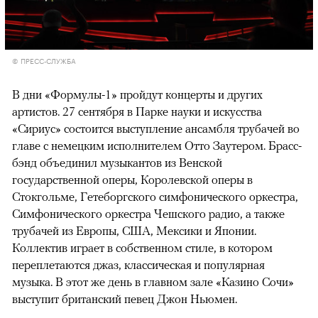
© ПРЕСС-СЛУЖБА
В дни «Формулы-1» пройдут концерты и других
артистов. 27 сентября в Парке науки и искусства
«Сириус» состоится выступление ансамбля трубачей во
главе с немецким исполнителем Отто Заутером. Брасс-
бэнд объединил музыкантов из Венской
государственной оперы, Королевской оперы в
Стокгольме, Гетеборгского симфонического оркестра,
Симфонического оркестра Чешского радио, а также
трубачей из Европы, США, Мексики и Японии.
Коллектив играет в собственном стиле, в котором
00:00
/
00:00
переплетаются джаз, классическая и популярная
музыка. В этот же день в главном зале «Казино Сочи»
выступит британский певец Джон Ньюмен.