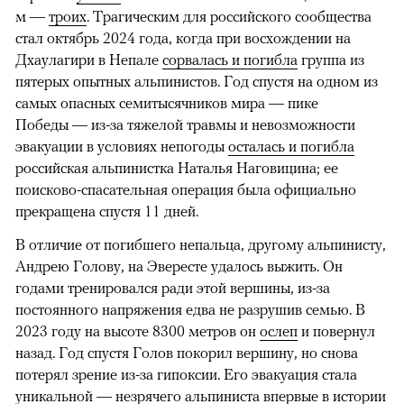
м —
троих
. Трагическим для российского сообщества
стал октябрь 2024 года, когда при восхождении на
Дхаулагири в Непале
сорвалась и погибла
группа из
пятерых опытных альпинистов. Год спустя на одном из
самых опасных семитысячников мира — пике
Победы — из-за тяжелой травмы и невозможности
эвакуации в условиях непогоды
осталась и погибла
российская альпинистка Наталья Наговицина; ее
поисково-спасательная операция была официально
прекращена спустя 11 дней.
В отличие от погибшего непальца, другому альпинисту,
Андрею Голову, на Эвересте удалось выжить. Он
годами тренировался ради этой вершины, из-за
постоянного напряжения едва не разрушив семью. В
2023 году на высоте 8300 метров он
ослеп
и повернул
назад. Год спустя Голов покорил вершину, но снова
потерял зрение из-за гипоксии. Его эвакуация стала
уникальной — незрячего альпиниста впервые в истории