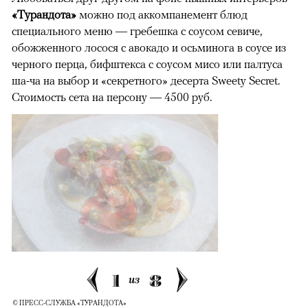
«Турандота»
можно под аккомпанемент блюд
специального меню — гребешка с соусом севиче,
обожженного лосося с авокадо и осьминога в соусе из
черного перца, бифштекса с соусом мисо или палтуса
ша-ча на выбор и «секретного» десерта Sweety Secret.
Стоимость сета на персону — 4500 руб.
1
8
из
© ПРЕСС-СЛУЖБА «ТУРАНДОТА»