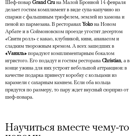
Шеф-повар
Grand Cru
на Малой Бронной 14 февраля
делает гостям комплимент в виде супа-капучино из
спаржи с фальшивым трюфелем, землей из хамона и
пеной из пармезана. В ресторанах
Yoko
на Новом
Арбате и в Соймоновском проезде угостят десертом
«Свити ролл» с какао, клубникой, киви, ананасом и
сладким творожным кремом. А всех зашедших в
«Vаниль»
порадуют комплиментарным бокалом
игристого. Его подадут и гостям ресторана
Christian
, а в
конце ужина для них устроят небольшой аттракцион: в
качестве подарка принесут коробку с кольцами из
карамели с сахарным камнем. Если оба кольца
придутся по размеру, то пару ждет вкусный сюрприз от
шеф-повара.
Научиться вместе чему-то
новому