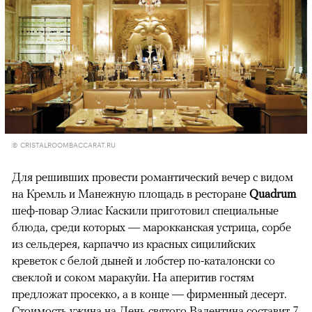
© CRISTALROOMBACCARAT.RU
Для решивших провести романтический вечер с видом
на Кремль и Манежную площадь в ресторане
Quadrum
шеф-повар Элиас Каскили приготовил специальные
блюда, среди которых — марокканская устрица, сорбе
из сельдерея, карпаччо из красных сицилийских
креветок с белой дыней и лобстер по-каталонски со
свеклой и соком маракуйи. На аперитив гостям
предложат просекко, а в конце — фирменный десерт.
Стоимость ужина на День святого Валентина составит 7