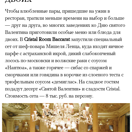
Чтобы влюбленные пары, пришедшие на ужин в
ресторан, тратили меньше времени на выбор и больше
— друг на друга, во многих заведениях ко Дню святого
Валентина приготовили особые меню или блюда для
двоих. В
Cristal Room Baccarat
запустили специальный
сет от шеф-повара Мишеля Ленца, куда входят яичное
парфе с астраханской икрой, дикий слабокопченый
лосось по-московски и волжские раки с соусом
«Нантюа», а также горячее — сибас со спаржей и
сморчками или говядина в корочке из слоеного теста с
трюфельным соусом «демиглас». На сладкое гостям
подадут десерт «Святой Валентин» и сладости Cristal.
Стоимость сета — 8 тыс. руб. на персону.