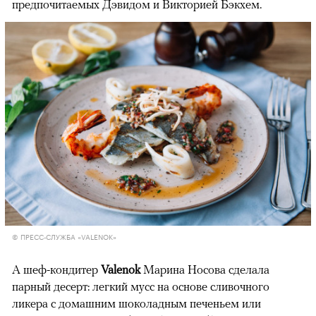
предпочитаемых Дэвидом и Викторией Бэкхем.
© ПРЕСС-СЛУЖБА «VALENOK»
А шеф-кондитер
Valenok
Марина Носова сделала
парный десерт: легкий мусс на основе сливочного
ликера с домашним шоколадным печеньем или