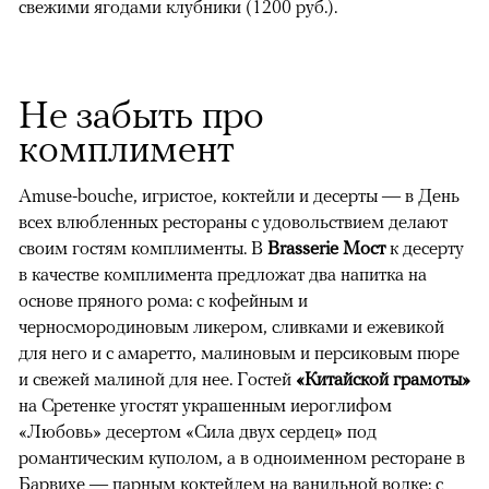
свежими ягодами клубники (1200 руб.).
Не забыть про
комплимент
Amuse-bouche, игристое, коктейли и десерты — в День
всех влюбленных рестораны с удовольствием делают
своим гостям комплименты. В
Brasserie Мост
к десерту
в качестве комплимента предложат два напитка на
основе пряного рома: с кофейным и
черносмородиновым ликером, сливками и ежевикой
для него и с амаретто, малиновым и персиковым пюре
и свежей малиной для нее. Гостей
«Китайской грамоты»
на Сретенке угостят украшенным иероглифом
«Любовь» десертом «Сила двух сердец» под
романтическим куполом, а в одноименном ресторане в
Барвихе — парным коктейлем на ванильной водке: с