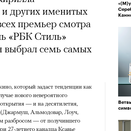
«(М)
 и других именитых
Сере
Канн
a с Роузи Хантингтон-
всех премьер смотра
споры об уместности
ль «РБК Стиль»
жной звездой, расходах
н выбрал семь самых
зможном росте цен на
опросили разобрать кейс
ину Зуеву
кино, который задаст тенденции как
ЧИТ
случае нового невероятного
 открытия — и на десятилетия,
Ветвь
ер последних дней. Российский
симв
 (Джармуш, Альмодовар, Лоуч,
 рекламной кампании британскую
ым разбросом — от получившего
он-Уайтли. Cъемки проходили в
юри 27-летнего канадца Ксавье