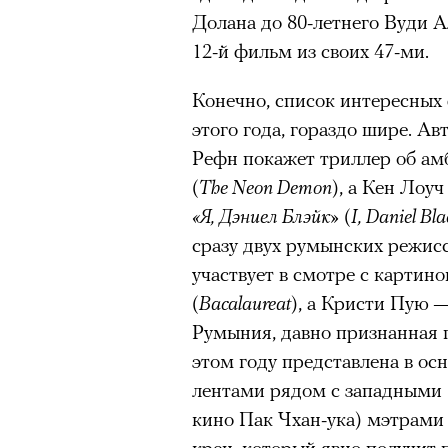
Париже в интерьерах дворца X
Долана до 80-летнего Вуди А
главными новинками вроде с
12-й фильм из своих 47-ми.
выложить первые кадры в за
получил резкую порцию кри
Конечно, список интересных
звезд отечественные игроки
этого года, гораздо шире. Ав
хотя бы Gloria Jeans и Ирину
Рефн покажет триллер об а
Водянову и даже далеких от 
(
The Neon Demon
), а Кен Лоу
в кампании Lavarice и Эльзу 
«Я, Дэниел Блэйк»
(
I, Daniel Bl
сразу двух румынских режи
участвует в смотре с картин
(
Bacalaureat
), а Кристи Пую 
Румыния, давно признанная 
этом году представлена в ос
лентами рядом с западными 
кино Пак Чхан-ука) мэтрам
крен, который явно получит