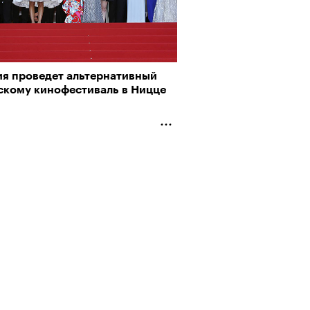
а»
ия проведет альтернативный
скому кинофестиваль в Ницце
Альтман, Altman Talks: «Умение
азать — это освобождающая
а»
т ли человек прожить 180 лет:
ает Станислав Скакун