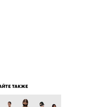
т ли человек прожить 180 лет:
ает Станислав Скакун
лаборации, которые нельзя
стить
лаборации, которые нельзя
стить
АЙТЕ ТАКЖЕ
, пижамные, из костюмной
: самые актуальные шорты