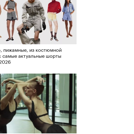
-2026
, пижамные, из костюмной
: самые актуальные шорты
-2026
учших российских брендов
тики. Топ «РБК Стиль» — 2026