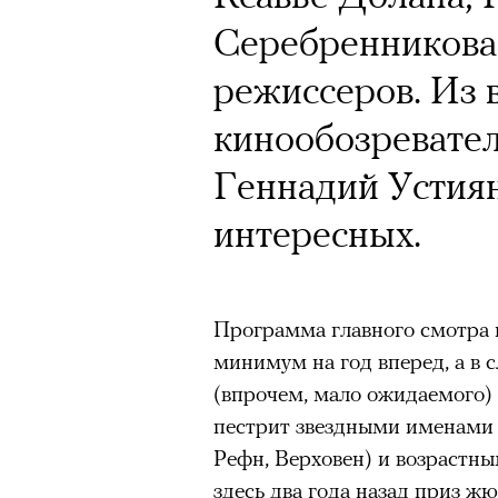
Серебренникова
Кампания Ekonik
режиссеров. Из 
Уайтли вызвала 
кинообозревате
работы с зарубе
Геннадий Устия
на рекламу и во
интересных.
обувь бренда. П
маркетолога Ир
Программа главного смотра 
минимум на год вперед, а в 
(впрочем, мало ожидаемого)
Ekonika — главный ньюсмейк
пестрит звездными именами
бренд снял в осенне-зимней
Рефн, Верховен) и возрастн
супермодель Роузи Хантингт
здесь два года назад приз ж