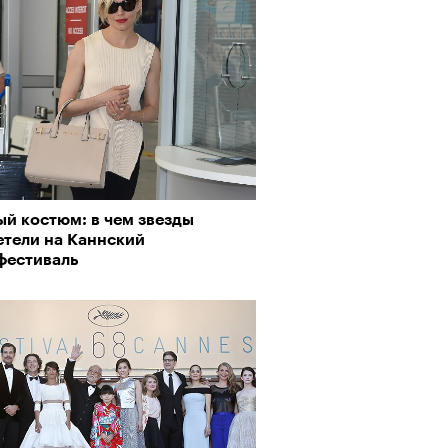
Визионеры» и masters:dom
ели первую резиденцию
ый костюм: в чем звезды
етели на Каннский
фестиваль
Визионеры» и masters:dom
ели первую резиденцию
Альтман, Altman Talks: «Умение
азать — это освобождающая