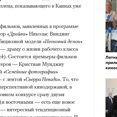
VIII века, а Роузи позировала с
ллена, показывающего в Каннах уже
умки-таксы. Бренд едва успел
прещенной социальной сети, как
тики. При этом снимать мировых
 фильмов, заявленных в программе
«РБК 
 рынка уже привыкли: вспомнить
тор
«Драйва»
Николас Виндинг
пров
 Шейк, 12 Storeez и Наталью
мбициозной модели
«Неоновый демон»
российского контекста Тину Кунаки
ч — драму о жизни рабочего класса
Хоск у самой Ekonika.
ack
). Состоятся премьеры фильмов
Летн
прил
ссеров — Кристиан Мунджиу
кино
ой
«Семейные фотографии»
— с лентой
«Сьерра Невада»
. То, что
«РБК 
перспективной кинодержавой, в
пров
новном конкурсе сразу двумя
(и восточными — есть еще новое
Кира 
и — интересный тенденциозный
доск
 продолжение в следующие годы. И