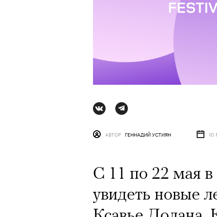
Ро
АВТОР
ГЕННАДИЙ УСТИЯН
10 
С 11 по 22 мая 
увидеть новые л
АВ
Ксавье Долана, 