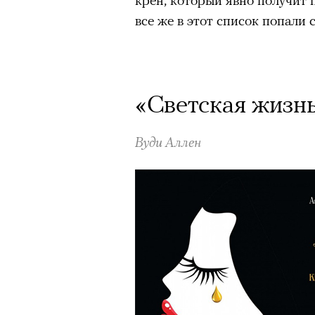
все же в этот список попали
«Светская жизнь»
Вуди Аллен
Роу
1
8
из
Eko
© ПР
Критикуя кейс с Роузи Ханти