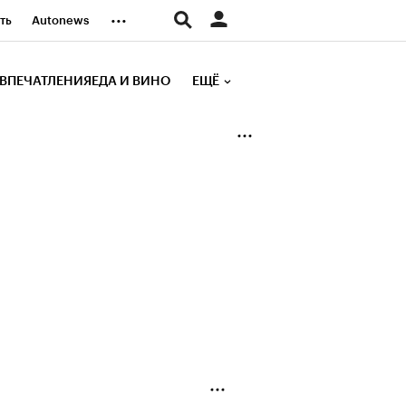
...
ть
Autonews
К Образование
ВПЕЧАТЛЕНИЯ
ЕДА И ВИНО
ЕЩЁ
д
Стиль
е рейтинги
иа
Финансы