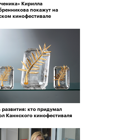
ученика» Кирилла
бренникова покажут на
ском кинофестивале
АЙТЕ ТАКЖЕ
 развития: кто придумал
ол Каннского кинофестиваля