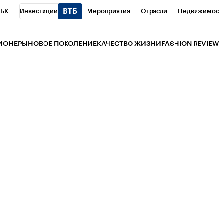
РБК
Инвестиции
Мероприятия
Отрасли
Недвижимос
и
Телеканал
РБК Вино
Спорт
Школа управления РБК
РБ
ЗИОНЕРЫ
НОВОЕ ПОКОЛЕНИЕ
КАЧЕСТВО ЖИЗНИ
FASHION REVIEW
РБК Life
Тренды
Визионеры
Национальные проекты
Горо
 Бизнес-среда
Дискуссионный клуб
Исследования
Кредитны
Газета
Спецпроекты СПб
Конференции СПб
Спецпроекты
трагентов
Политика
Экономика
Бизнес
Технологии и мед
ой валюты