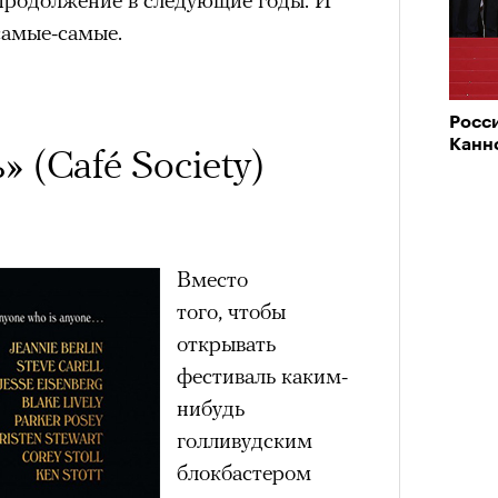
штук
 самые-самые.
Росс
Канн
 (Café Society)
Кира 
доск
штук
Вместо
Сможе
того, чтобы
отвеч
открывать
зи Хантингтон-Уайтли в рекламной кампании
фестиваль каким-
nika
ЕСС-СЛУЖБА EKONIKA
нибудь
голливудским
блокбастером
нгтон-Уайтли, одни пользователи