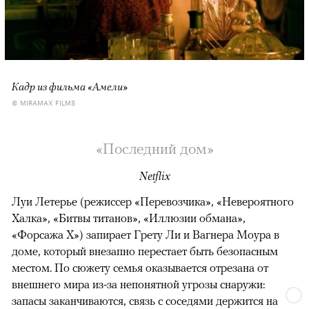
Кадр из фильма «Амели»
© MIRAMAX FILMS
«Последний дом»
Netflix
Луи Летерье (режиссер «Перевозчика», «Невероятного
Халка», «Битвы титанов», «Иллюзии обмана»,
«Форсажа X») запирает Грету Ли и Вагнера Моура в
доме, который внезапно перестает быть безопасным
местом. По сюжету семья оказывается отрезана от
внешнего мира из-за непонятной угрозы снаружи:
запасы заканчиваются, связь с соседями держится на