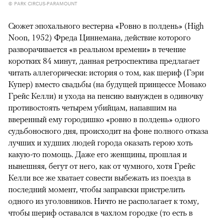
© PARK CIRCUS-PARAMOUNT
Сюжет эпохального вестерна «Ровно в полдень» (High
Noon, 1952) Фреда Циннемана, действие которого
разворачивается «в реальном времени» в течение
коротких 84 минут, данная ретроспектива предлагает
читать аллегорически: история о том, как шериф (Гэри
Купер) вместо свадьбы (на будущей принцессе Монако
Грейс Келли) и ухода на пенсию вынужден в одиночку
противостоять четырем убийцам, напавшим на
вверенный ему городишко «ровно в полдень» одного
судьбоносного дня, происходит на фоне полного отказа
лучших и худших людей города оказать герою хоть
какую-то помощь. Даже его женщины, прошлая и
нынешняя, бегут от него, как от чумного, хотя Грейс
Келли все же хватает совести выбежать из поезда в
последний момент, чтобы заправски пристрелить
одного из уголовников. Ничто не располагает к тому,
чтобы шериф оставался в чахлом городке (то есть в