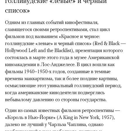
голливудские «левые» и черный
список»
Одним из главных событий кинофестиваля,
славящегося своими ретроспективами, стал цикл
фильмов под названием «Красное и черное:
голливудские «левые» и черный список» (Red & Black —
Hollywood Left and the Blacklist), презентация которого
состоялась в марте этого года в музее Американской
киноакадемии в Лос-Анджелесе. В цикл вошли как
фильмы 1940–1950-х годов, созданные в темные
времена маккартизма, так и более поздние картины,
осмысляющие этот уникальный голливудский период,
когда американские кинодеятели подверглись
небывалому давлению со стороны государства.
Один из самых известных фильмов ретроспективы —
«Король в Нью-Йорке» (A King in New York, 1957),
далеко не лучший у Чарльза Чаплина, однако