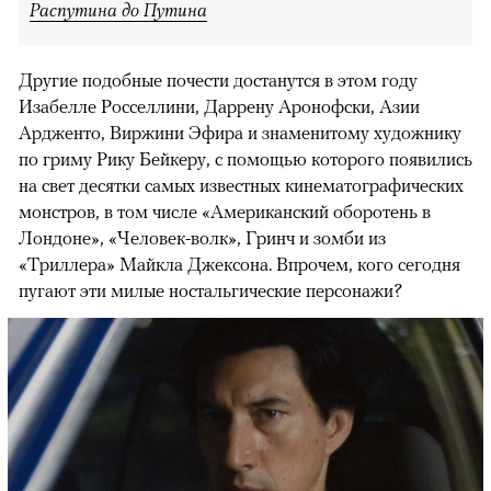
Распутина до Путина
Другие подобные почести достанутся в этом году
Изабелле Росселлини, Даррену Аронофски, Азии
Ардженто, Виржини Эфира и знаменитому художнику
по гриму Рику Бейкеру, с помощью которого появились
на свет десятки самых известных кинематографических
монстров, в том числе «Американский оборотень в
Лондоне», «Человек-волк», Гринч и зомби из
«Триллера» Майкла Джексона. Впрочем, кого сегодня
пугают эти милые ностальгические персонажи?