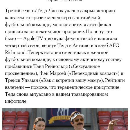
Третий сезон «Теда Лассо» удачно закрыл историю
канзасского кризис-менеджера в английской
футбольной команде, многие зрители этот финал
приняли за окончательное прощание. Но не тут-то
было — Apple TV тряхнула фем-оптикой и написала
четвертый сезон, вернув Теда в Англию и в клуб AFC
Richmond. Теперь история сместилась к женской
футбольной команде, к основному актерскому составу
прибавились Таня Рейнольдс («Сексуальное
просвещение»), Фэй Марсей («Переходный возраст») и
00:00
/
00:00
Трейси Ульман («Как я встретил вашу маму»). Рейтинги
взлетели
— похоже, что терапевтическое присутствие
Теда снова актуально в нашем травмированном
инфополе.