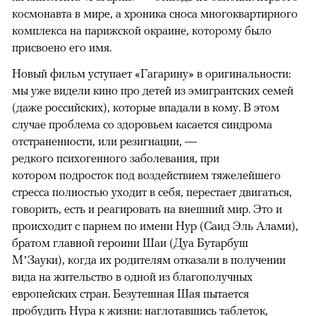
космонавта в мире, а хроника сноса многоквартирного
комплекса на парижской окраине, которому было
присвоено его имя.
Новый фильм уступает «Гагарину» в оригинальности:
мы уже видели кино про детей из эмигрантских семей
(даже российских), которые впадали в кому. В этом
случае проблема со здоровьем касается синдрома
отстраненности, или резигнации, —
редкого психогенного заболевания, при
котором подросток под воздействием тяжелейшего
стресса полностью уходит в себя, перестает двигаться,
говорить, есть и реагировать на внешний мир. Это и
происходит с парнем по имени Нур (Саид Эль Алами),
братом главной героини Шаи (Дуа Бутарбуш
М’Зауки), когда их родителям отказали в получении
вида на жительство в одной из благополучных
европейских стран. Безутешная Шая пытается
пробудить Нура к жизни: наглотавшись таблеток,