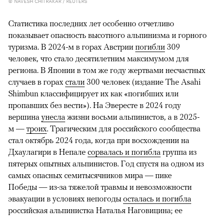
© NAVESH CHITRAKAR / REUTERS
Статистика последних лет особенно отчетливо
показывает опасность высотного альпинизма и горного
туризма. В 2024-м в горах Австрии
погибли
309
человек, что стало десятилетним максимумом для
региона. В Японии в том же году жертвами несчастных
случаев в горах
стали
300 человек (издание The Asahi
Shimbun классифицирует их как «погибших или
пропавших без вести»). На Эвересте в 2024 году
вершина
унесла
жизни восьми альпинистов, а в 2025-
м —
троих
. Трагическим для российского сообщества
стал октябрь 2024 года, когда при восхождении на
Дхаулагири в Непале
сорвалась и погибла
группа из
пятерых опытных альпинистов. Год спустя на одном из
самых опасных семитысячников мира — пике
Победы — из-за тяжелой травмы и невозможности
эвакуации в условиях непогоды
осталась и погибла
российская альпинистка Наталья Наговицина; ее