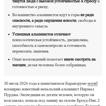
тянутся люди с высокой устойчивостью к стрессу
и
готовностью к риску.
Большинство альпинистов идут в горы
не ради
опасности, а ради ощущения ясности
, свободы и
внутреннего смысла.
Успешных альпинистов отличают
психологическая устойчивость, дисциплина,
способность к самоконтролю и готовность
переносить лишения.
Опыт восхождений помогает
иначе смотреть на
эмоции
, делая человека более собранным.
30 июля 2026 года в пакистанском Каракоруме
погиб
всемирно известный непальский альпинист Нирмал
Пурджа. Экспедиция из десяти человек, которую он
возглавлял, попала под лавину на склоне Броуд-Пик. 2
августа спасатели обнаружили тела погибших. Бывший