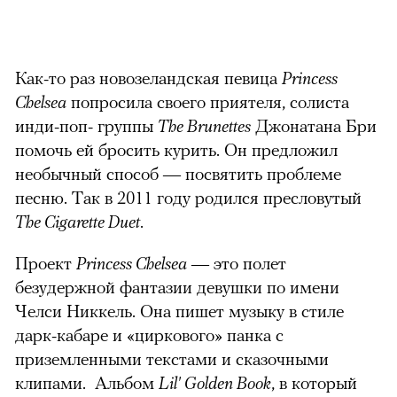
можно через
Как-то раз новозеландская певица
Princess
Chelsea
попросила своего приятеля, солиста
инди-поп- группы
The Brunettes
Джонатана Бри
помочь ей бросить курить. Он предложил
необычный способ — посвятить проблеме
песню. Так в 2011 году родился пресловутый
00:00
/
00:00
The Cigarette Duet
.
Проект
Princess Chelsea
— это полет
безудержной фантазии девушки по имени
Челси Никкель. Она пишет музыку в стиле
дарк-кабаре и «циркового» панка с
приземленными текстами и сказочными
клипами. Альбом
Lil' Golden Book
, в который