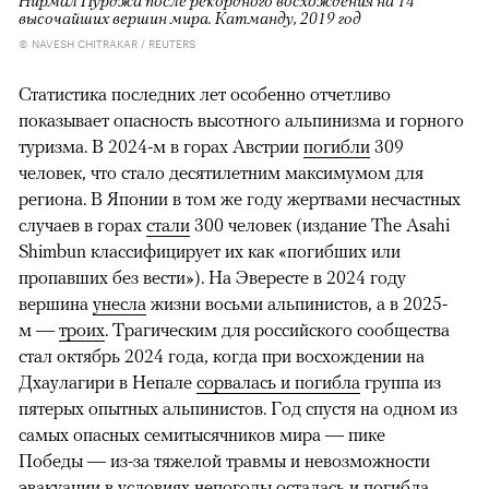
высочайших вершин мира. Катманду, 2019 год
© NAVESH CHITRAKAR / REUTERS
Статистика последних лет особенно отчетливо
показывает опасность высотного альпинизма и горного
туризма. В 2024-м в горах Австрии
погибли
309
человек, что стало десятилетним максимумом для
региона. В Японии в том же году жертвами несчастных
случаев в горах
стали
300 человек (издание The Asahi
Shimbun классифицирует их как «погибших или
пропавших без вести»). На Эвересте в 2024 году
вершина
унесла
жизни восьми альпинистов, а в 2025-
м —
троих
. Трагическим для российского сообщества
стал октябрь 2024 года, когда при восхождении на
Дхаулагири в Непале
сорвалась и погибла
группа из
пятерых опытных альпинистов. Год спустя на одном из
самых опасных семитысячников мира — пике
Победы — из-за тяжелой травмы и невозможности
эвакуации в условиях непогоды
осталась и погибла