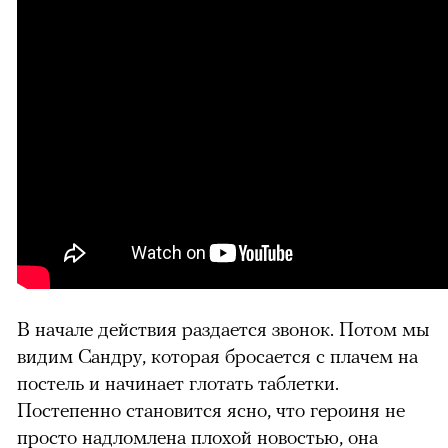
В начале действия раздается звонок. Потом мы
видим Сандру, которая бросается с плачем на
постель и начинает глотать таблетки.
Постепенно становится ясно, что героиня не
просто надломлена плохой новостью, она