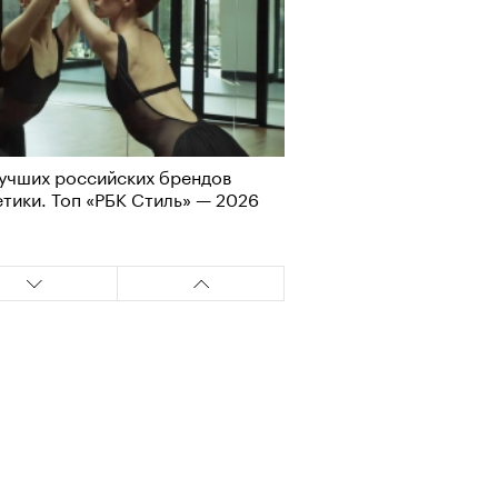
лаборации, которые нельзя
стить
учших российских брендов
тики. Топ «РБК Стиль» — 2026
, пижамные, из костюмной
: самые актуальные шорты