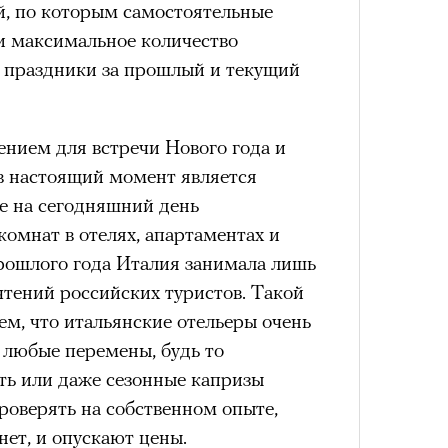
VIII века, а Роузи позировала с
й, по которым самостоятельные
умки-таксы. Бренд едва успел
и максимальное количество
прещенной социальной сети, как
 праздники за прошлый и текущий
тики. При этом снимать мировых
«РБК 
 рынка уже привыкли: вспомнить
пров
нием для встречи Нового года и
 Шейк, 12 Storeez и Наталью
Сможе
в настоящий момент является
отвеч
российского контекста Тину Кунаки
е на сегодняшний день
Хоск у самой Ekonika.
комнат в отелях, апартаментах и
прошлого года Италия занимала лишь
чтений российских туристов. Такой
тем, что итальянские отельеры очень
 любые перемены, будь то
ть или даже сезонные капризы
проверять на собственном опыте,
Кира 
доск
нет, и опускают цены.