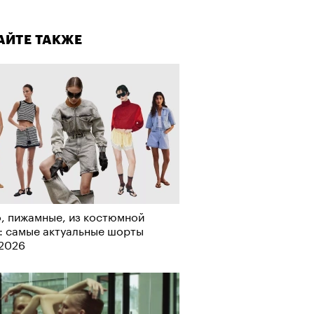
а»
лаборации, которые нельзя
стить
АЙТЕ ТАКЖЕ
т ли человек прожить 180 лет:
ает Станислав Скакун
, пижамные, из костюмной
: самые актуальные шорты
-2026