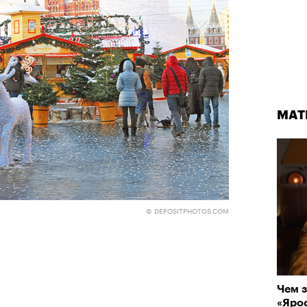
МАТ
узи Хантингтон-Уайтли в рекламной кампании Ekonika
© ПРЕСС-СЛУЖБА EKONIKA
© DEPOSITPHOTOS.COM
ТОР
ЕКАТЕРИНА ВОРОБЬЕВА
05 АВГУСТА 2026
Чем з
«Ярос