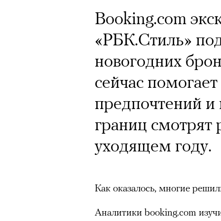
Booking.com экс
Кампания Ekonik
«РБК.Стиль» под
Уайтли вызвала 
новогодних брон
работы с зарубе
сейчас помогает
на рекламу и во
предпочтений и 
обувь бренда. П
границ смотрят 
маркетолога Ир
уходящем году.
Ekonika — главный ньюсмейк
Как оказалось, многие решили
бренд снял в осенне-зимней
супермодель Роузи Хантингт
Аналитики booking.com изучи