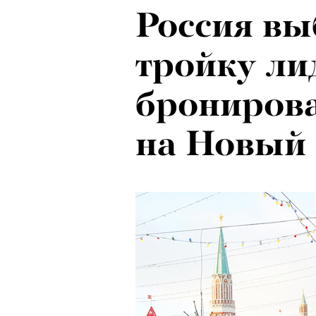
Россия вы
Ход корол
тройку ли
маркетоло
брониров
с Ekonika 
на Новый 
Хантингто