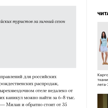
штук
4 кол
пропу
ерез
ЧИТ
йских туристов за зимний сезон
Сможе
отвеч
Карго
правлений для российских
зи Хантингтон-Уайтли в рекламной кампании
ткани
nika
 рождественских распродаж,
лета
ЕСС-СЛУЖБА EKONIKA
ырехзвездочном отеле недалеко от
их каникул можно найти за 6–8 тыс.
нгтон-Уайтли, одни пользователи
 — Милан и обратно стоит от 35