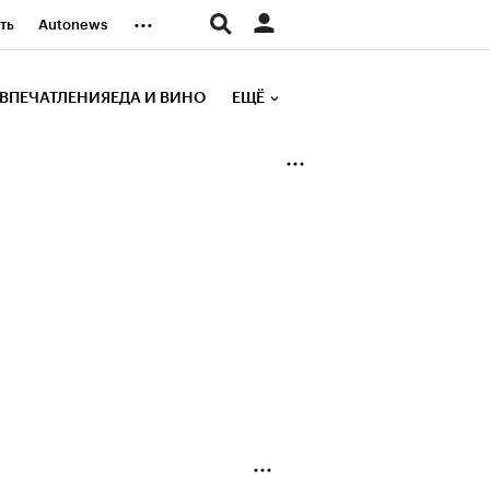
...
ть
Autonews
К Образование
ВПЕЧАТЛЕНИЯ
ЕДА И ВИНО
ЕЩЁ
д
Стиль
е рейтинги
иа
Финансы