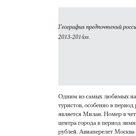
можно ч
География
предпочтений
росси
2013-2014гг.
Одним из самых любимых на
Роу
1
8
из
Eko
туристов, особенно в период
© ПР
является Милан. Номер в чет
центра города в период зимн
Критикуя кейс с Роузи Ханти
рублей. Авиаперелет Москва