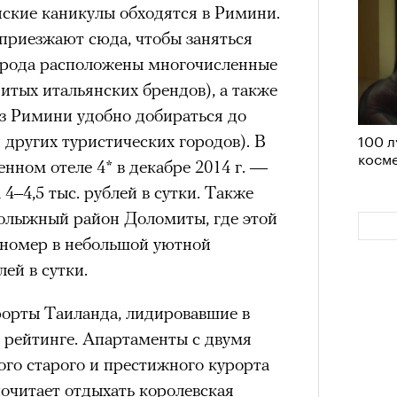
 нельзя было пригласить локальную
нские каникулы обходятся в Римини.
дположениями, что теперь Ekonika
приезжают сюда, чтобы заняться
елий, чтобы «покрыть» контракт с
орода расположены многочисленные
та бренд удалил фото из своего
енитых итальянских брендов), а также
4 кол
лежит компании Meta, чья
з Римини удобно добираться до
пропу
100 л
емистской и запрещена в РФ),
но
 других туристических городов). В
косме
 этом в компании пояснили, что
нном отеле 4* в декабре 2014 г. —
риальных ограничений на
 4–4,5 тыс. рублей в сутки. Также
пермоделью.
олыжный район Доломиты, где этой
 номер в небольшой уютной
лей в сутки.
рорты Таиланда, лидировавшие в
 рейтинге. Апартаменты с двумя
ого старого и престижного курорта
Карго
ткани
у restore, бренд-консультант, eх CMO Ekonika
очитает отдыхать королевская