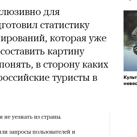
«РБК 
клюзивно для
пров
a с Роузи Хантингтон-
готовил статистику
споры об уместности
ирований, которая уже
жной звездой, расходах
 составить картину
зможном росте цен на
понять, в сторону каких
опросили разобрать кейс
российские туристы в
Куль
ину Зуеву
невес
Кира 
ЧИТ
доск
штук
ер последних дней. Российский
 не уезжать из страны.
 рекламной кампании британскую
он-Уайтли. Cъемки проходили в
ли запросы пользователей и