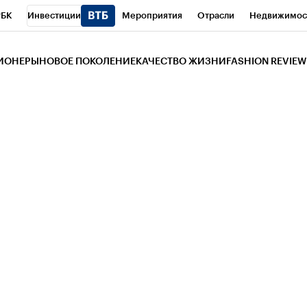
РБК
Инвестиции
Мероприятия
Отрасли
Недвижимос
и
Телеканал
РБК Вино
Спорт
Школа управления РБК
РБ
ЗИОНЕРЫ
НОВОЕ ПОКОЛЕНИЕ
КАЧЕСТВО ЖИЗНИ
FASHION REVIEW
РБК Life
Тренды
Визионеры
Национальные проекты
Горо
 Бизнес-среда
Дискуссионный клуб
Исследования
Кредитны
Газета
Спецпроекты СПб
Конференции СПб
Спецпроекты
трагентов
Политика
Экономика
Бизнес
Технологии и мед
ой валюты