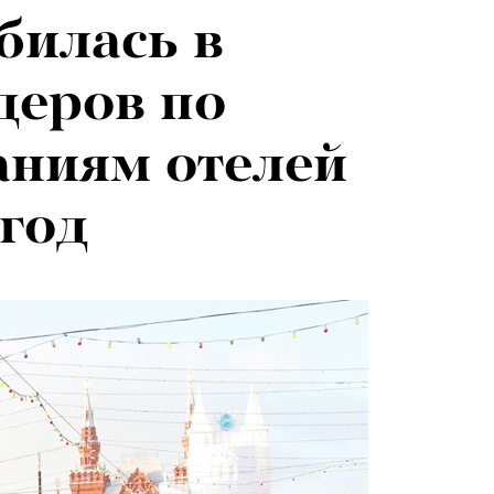
билась в
евы:
деров по
г — о скандале
аниям отелей
и Роузи
год
н-Уайтли