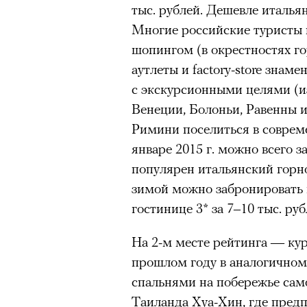
задавались вопросом, почему
тыс. рублей. Дешевле италья
звезду, другие делились пре
Многие российские туристы 
повысит стоимость своих изд
шопингом (в окрестностях г
00:00
/
00:00
зарубежной моделью. 4 авгус
аутлеты и factory-store знам
аккаунта в Instagram
(принад
с экскурсионными целями (и
деятельность признана экстр
Венеции, Болоньи, Равенны и
оставил на своем сайте. При
Римини поселиться в совреме
фото удалили из-за террито
январе 2015 г. можно всего за
использование контента с су
популярен итальянский горн
зимой можно забронировать
гостинице 3* за 7–10 тыс. руб
На 2-м месте рейтинга — ку
прошлом году в аналогичном
спальнями на побережье сам
Ирина Зуева, директор по маркетинг
Таиланда Хуа-Хин, где предп