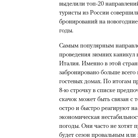
Париже в интерьерах дворца X
выделили топ-20 направлени
главными новинками вроде с
туристы из России совершил
выложить первые кадры в за
бронирований на новогодние
получил резкую порцию кри
годы.
звезд отечественные игроки
Самым популярным направле
хотя бы Gloria Jeans и Ирину
проведения зимних каникул 
Водянову и даже далеких от 
Италия. Именно в этой стран
в кампании Lavarice и Эльзу 
забронировано больше всего 
гостевых домах. По итогам 
8-ю строчку в списке предпо
скачок может быть связан с 
остро и быстро реагируют на
экономическая нестабильнос
погоды. Они часто не хотят 
будет сезон провальным или 