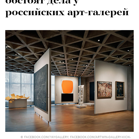
обстоят дела у
российских арт-галерей
© FACEBOOK.COM/YAYGALLERY; FACEBOOK.COM/ARTWIN-GALLERY-KICIK-