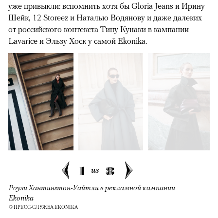
уже привыкли: вспомнить хотя бы Gloria Jeans и Ирину
Шейк, 12 Storeez и Наталью Водянову и даже далеких
от российского контекста Тину Кунаки в кампании
Lavarice и Эльзу Хоск у самой Ekonika.
1
8
из
Роузи Хантингтон-Уайтли в рекламной кампании
Ekonika
© ПРЕСС-СЛУЖБА EKONIKA