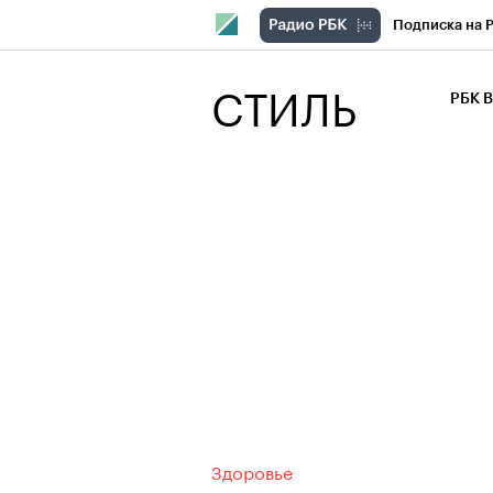
Подписка на 
РБК Компани
СТИЛЬ
РБК 
РБК Курсы
РБК Бизнес-с
Спецпроекты
Экономика
Здоровье