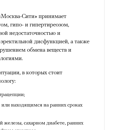
 «Москва-Сити» принимает
ом, гипо- и гипертиреозом,
вой недостаточностью и
4 кол
пропу
 эректильной дисфункцией, а также
арушением обмена веществ и
логиями.
туации, в которых стоит
ологу:
трацепции;
или находящимся на ранних сроках
Карго
й железы, сахарном диабете, ранних
ткани