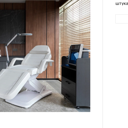
штук
Сможе
отвеч