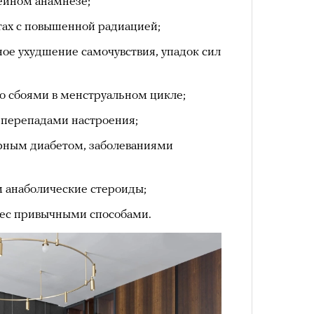
мейном анамнезе;
лета
ах с повышенной радиацией;
ное ухудшение самочувствия, упадок сил
 сбоями в менструальном цикле;
с перепадами настроения;
рным диабетом, заболеваниями
100 л
анаболические стероиды;
косме
 вес привычными способами.