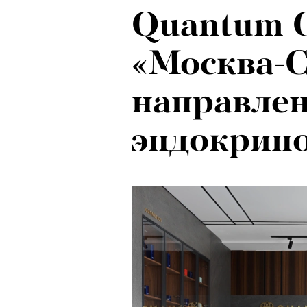
Quantum C
«Москва-С
направле
эндокрин