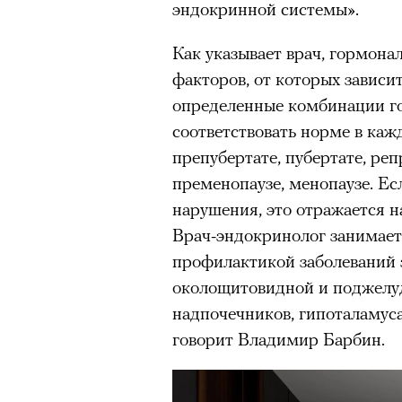
эндокринной системы».
Как указывает врач, гормон
факторов, от которых зависи
определенные комбинации г
соответствовать норме в ка
препубертате, пубертате, ре
пременопаузе, менопаузе. Есл
нарушения, это отражается н
Врач-эндокринолог занимает
профилактикой заболеваний 
околощитовидной и поджелуд
надпочечников, гипоталамуса
говорит Владимир Барбин.