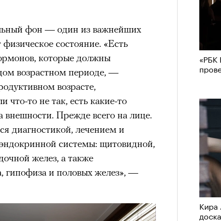
альный фон — один из важнейших
т физическое состояние. «Есть
ормонов, которые должны
«РБК 
пров
ждом возрастном периоде, —
продуктивном возрасте,
и что-то не так, есть какие-то
а внешности. Прежде всего на лице.
ся диагностикой, лечением и
эндокринной системы: щитовидной,
очной желез, а также
, гипофиза и половых желез», —
Кира 
доск