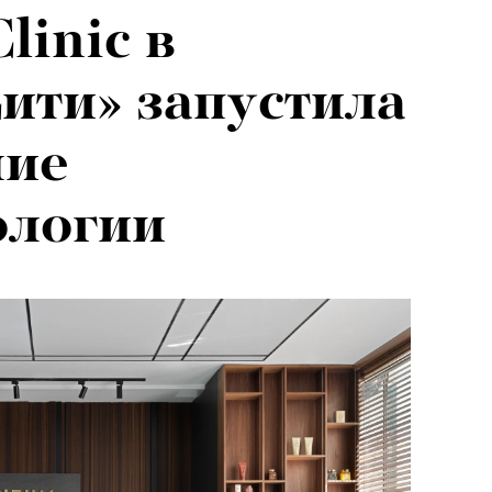
linic в
ити» запустила
ние
ологии