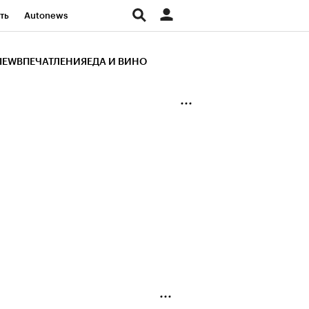
ть
Autonews
К Образование
IEW
ВПЕЧАТЛЕНИЯ
ЕДА И ВИНО
д
Стиль
Крипто
и
Франшизы
Газета
ов
Политика
ты