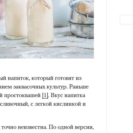
й напиток, который готовят из
Как т
выра
нием заквасочных культур. Раньше
Вост
й простоквашей
[1]
. Вкус напитка
сливочный, с легкой кислинкой и
 точно неизвестна. По одной версии,