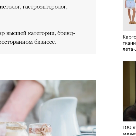
иетолог, гастроэнтеролог,
ар высшей категории, бренд-
Карго
ресторанном бизнесе.
ткани
лета
100 л
косме