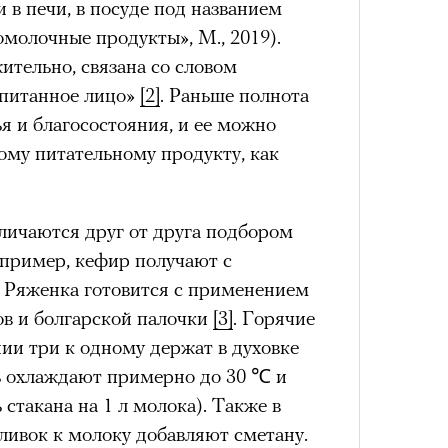
 в печи, в посуде под названием
омолочные продукты», М., 2019)
.
ительно, связана со словом
«упитанное лицо»
[2]
. Раньше полнота
Умный
я и благосостояния, и ее можно
осваи
ому питательному продукту, как
Trave
ичаются друг от друга подбором
пример, кефир получают с
 Ряженка готовится с применением
в и болгарской палочки
[3]
. Горячие
ии три к одному держат в духовке
сь охлаждают примерно до 30 ℃ и
 стакана на 1 л молока). Также в
ливок к молоку добавляют сметану.