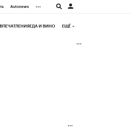
...
ть
Autonews
К Образование
ВПЕЧАТЛЕНИЯ
ЕДА И ВИНО
ЕЩЁ
д
Стиль
е рейтинги
иа
Финансы