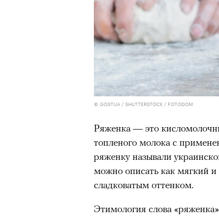
© GOSTUA / SHUTTERSTOCK / FOTODOM
Ряженка — это кисломолочны
00:00
/
00:00
топленого молока с примене
ряженку называли
украинско
можно описать как мягкий и 
сладковатым оттенком.
Этимология слова
«ряженка»