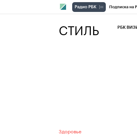
Подписка на 
РБК Компани
СТИЛЬ
РБК ВИ
РБК Курсы
Крипто
РБК
Франшизы
Проверка кон
Рынок наличн
Здоровье