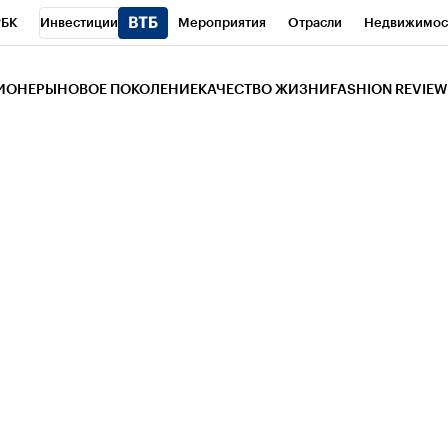
РБК
Инвестиции
Мероприятия
Отрасли
Недвижимос
и
Телеканал
РБК Вино
Спорт
Школа управления РБК
РБ
ЗИОНЕРЫ
НОВОЕ ПОКОЛЕНИЕ
КАЧЕСТВО ЖИЗНИ
FASHION REVIEW
РБК Life
Тренды
Визионеры
Национальные проекты
Горо
 Бизнес-среда
Дискуссионный клуб
Исследования
Кредитны
Газета
Спецпроекты СПб
Конференции СПб
Спецпроекты
трагентов
Политика
Экономика
Бизнес
Технологии и мед
ой валюты