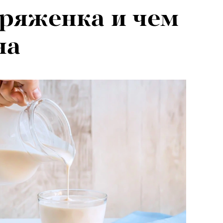
 ряженка и чем
на
«РБК 
пров