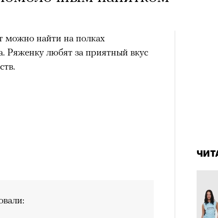
 можно найти на полках
а. Ряженку любят за приятный вкус
ств.
4 кол
пропу
ЧИТ
вали: