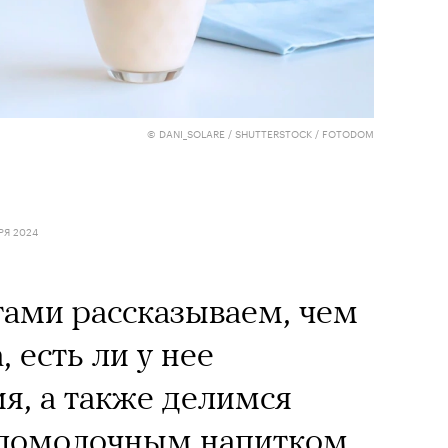
Кира 
© DANI_SOLARE / SHUTTERSTOCK / FOTODOM
доск
штук
РЯ 2024
тами рассказываем, чем
 есть ли у нее
я, а также делимся
Сможе
сломолочным напитком
отвеч