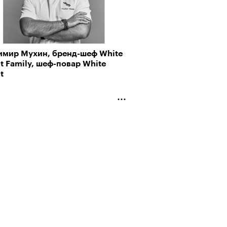
канская готика: что такое
имир Мухин, бренд-шеф White
ал «Острые предметы»
т ли человек прожить 180 лет:
t Family, шеф-повар White
ает Станислав Скакун
t
лаборации, которые нельзя
стить