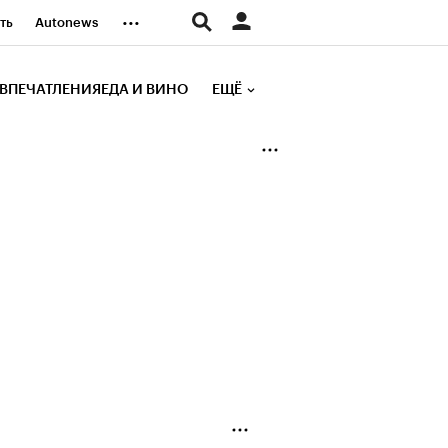
...
ть
Autonews
К Образование
ВПЕЧАТЛЕНИЯ
ЕДА И ВИНО
ЕЩЁ
д
Стиль
е рейтинги
иа
Финансы