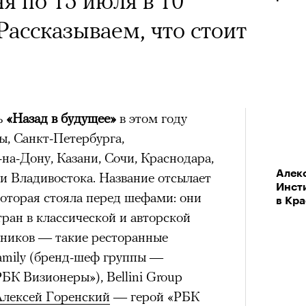
я по 15 июля в 10
ли все серии мини-
Рассказываем, что стоит
раха» с Хавьером
a с Роузи Хантингтон-
 Адамс. Кинокритик
споры об уместности
фиксирует возрождение
жной звездой, расходах
у триллера и волну
ь
«Назад в будущее»
в этом году
зможном росте цен на
ы, Санкт-Петербурга,
ейков полнометражного
опросили разобрать кейс
на-Дону, Казани, Сочи, Краснодара,
Алекс
Прод
и Владивостока. Название отсылает
Кира 
ину Зуеву
Инст
«Бол
доск
которая стояла перед шефами: они
в Кр
штук
ран в классической и авторской
ЧИТ
мс и Патрик Уилсон) в день
тников — такие ресторанные
ер последних дней. Российский
я независимости США с удивлением
Family (бренд-шеф группы —
 рекламной кампании британскую
ядочек мертвых скунсов у бассейна.
БК Визионеры»), Bellini Group
он-Уайтли. Cъемки проходили в
 с тем, что накануне из тюрьмы
Алексей Горенский
— герой «РБК