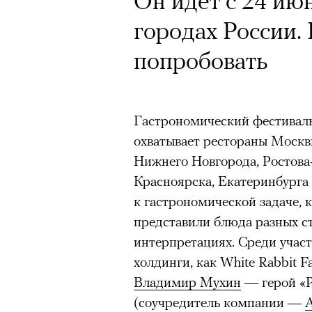
Он идет с 24 июн
На Apple TV выш
городах России. 
сериала «Мыс ст
Кампания Ekonik
попробовать
Бардемом и Эми
Уайтли вызвала 
Павел Пугачев 
работы с зарубе
интереса к жанр
Гастрономический фестивал
на рекламу и во
охватывает рестораны Москв
сериальных рем
обувь бренда. П
Нижнего Новгорода, Ростова-
кино
Красноярска, Екатеринбурга 
маркетолога Ир
к гастрономической задаче, 
представили блюда разных ст
Анна и Том Боуден (Эми Ада
интерпретациях. Среди учас
Ekonika — главный ньюсмейк
семейного празднования Дн
холдинги, как White Rabbit 
бренд снял в осенне-зимней
обнаруживают уложенных в р
Владимир Мухин
— герой «Р
супермодель Роузи Хантингт
Возможно, это как-то связано
(соучредитель компании —