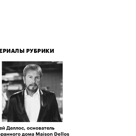
ЕРИАЛЫ РУБРИКИ
ЕРИАЛЫ РУБРИКИ
Визионеры» и masters:dom
ей Деллос, основатель
аука объясняет наш интерес
ели первую резиденцию
ранного дома Maison Dellos
рору и тру-крайму