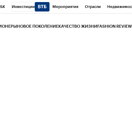
РБК
Инвестиции
Мероприятия
Отрасли
Недвижимос
и
Телеканал
РБК Вино
Спорт
Школа управления РБК
РБ
ЗИОНЕРЫ
НОВОЕ ПОКОЛЕНИЕ
КАЧЕСТВО ЖИЗНИ
FASHION REVIEW
РБК Life
Тренды
Визионеры
Национальные проекты
Горо
 Бизнес-среда
Дискуссионный клуб
Исследования
Кредитны
Газета
Спецпроекты СПб
Конференции СПб
Спецпроекты
трагентов
Политика
Экономика
Бизнес
Технологии и мед
ой валюты