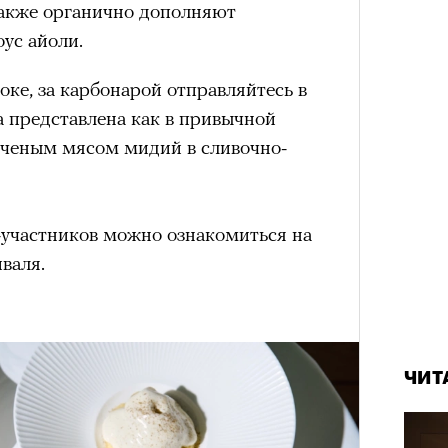
также органично дополняют
ус айоли.
оке, за карбонарой отправляйтесь в
а представлена как в привычной
опченым мясом мидий в сливочно-
-участников можно ознакомиться на
иваля.
Карго
ткани
лета
зи Хантингтон-Уайтли в рекламной кампании
ЧИТ
nika
ЕСС-СЛУЖБА EKONIKA
ЧИТ
нгтон-Уайтли, одни пользователи