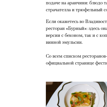
подаче на аранчини: блюдо 
страчателла и трюфельный со
Если окажетесь во Владивост
ресторан «Бурный»: здесь он
версии с беконом, так и с к
винной эмульсии.
Со всем списком ресторанов
официальной странице фест
Роу
1
8
из
Eko
Кадр из сериала «Мыс страха»
© ПР
© APPLE INC.
Человек и закон
Критикуя кейс с Роузи Ханти