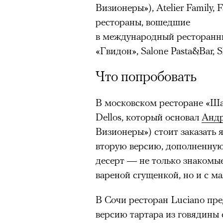
Париже в интерьерах дворца X
вышел Макс Кэди (Хавьер Ба
Визионеры»), Atelier Family, 
главными новинками вроде с
решеткой по делу об убийств
рестораны, вошедшие
выложить первые кадры в за
освобожденный из-за пересмо
в международный ресторанный
получил резкую порцию кри
«Гвидон», Salone Pasta&Bar, 
Кэди дает интервью The Time
звезд отечественные игроки
Что попробовать
на кого зла, включая своего 
хотя бы Gloria Jeans и Ирину
она 17 лет назад уговорила 
Водянову и даже далеких от 
В московском ресторане «Ша
сделку со следствием, а зат
в кампании Lavarice и Эльзу 
Dellos, который основал
Андр
обвинителя. Зловещая улыбк
Визионеры») стоит заказать 
пальцев слова «past» («прошло
вторую версию, дополненную
блеск неестественно зеленых
десерт — не только знакомые
Бардема говорят больше любых
вареной сгущенкой, но и с 
страшна.
В Сочи ресторан Luciano пре
версию тартара из говядины с