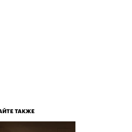
, пижамные, из костюмной
: самые актуальные шорты
-2026
АЙТЕ ТАКЖЕ
АЙТЕ ТАКЖЕ