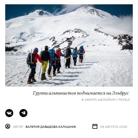
Группа альпинистов поднимается на Эльбрус
© НИКИТА ШЕЛАЙКИН / PEXELS
АВТОР
ВАЛЕРИЯ ДАВЫДОВА-КАЛАШНИК
06 АВГУСТА 2026