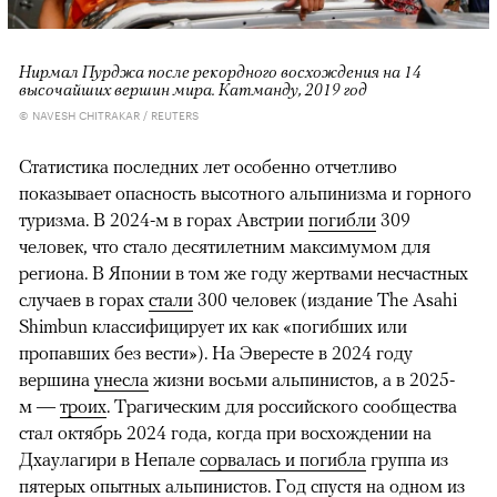
Нирмал Пурджа после рекордного восхождения на 14
высочайших вершин мира. Катманду, 2019 год
© NAVESH CHITRAKAR / REUTERS
Статистика последних лет особенно отчетливо
показывает опасность высотного альпинизма и горного
туризма. В 2024-м в горах Австрии
погибли
309
человек, что стало десятилетним максимумом для
региона. В Японии в том же году жертвами несчастных
случаев в горах
стали
300 человек (издание The Asahi
Shimbun классифицирует их как «погибших или
пропавших без вести»). На Эвересте в 2024 году
вершина
унесла
жизни восьми альпинистов, а в 2025-
м —
троих
. Трагическим для российского сообщества
стал октябрь 2024 года, когда при восхождении на
Дхаулагири в Непале
сорвалась и погибла
группа из
пятерых опытных альпинистов. Год спустя на одном из