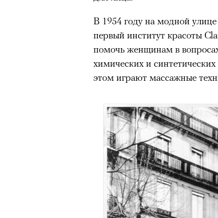
Главное
В 1954 году на модной ули
первый институт красоты Cla
Горы привлекают людей 
помочь женщинам в вопросах
концентрации, в которо
остается только настоящ
химических и синтетических
этом играют массажные техн
Экстремальные нагрузк
гормонов
, из-за чего мо
из самых ярких опытов в
Для многих альпинизм ст
рутины, перезагрузиться
Совместное преодоление 
людьми особенно
прочны
Наука не подтверждает с
признает, что
к альпиниз
устойчивостью к стрессу