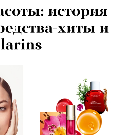
соты: история
я альпиниста:
средства-хиты и
агедии не
larins
вают от похода