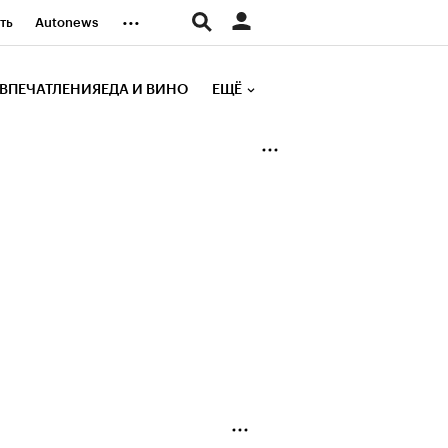
...
ть
Autonews
К Образование
ВПЕЧАТЛЕНИЯ
ЕДА И ВИНО
ЕЩЁ
д
Стиль
е рейтинги
иа
Финансы