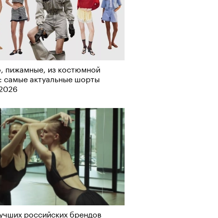
, пижамные, из костюмной
: самые актуальные шорты
Визионеры» и masters:dom
-2026
ели первую резиденцию
учших российских брендов