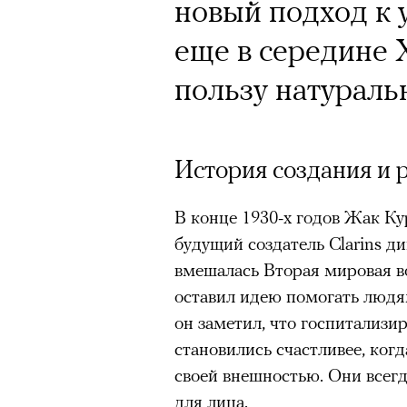
Почему для одни
новый подход к 
горы становится
еще в середине 
готовы снова ри
пользу натураль
Психологи и аль
высота меняет ч
История создания и 
тянет с новой си
В конце 1930-х годов Жак Ку
будущий создатель Clarins д
вмешалась Вторая мировая во
оставил идею помогать людя
он заметил, что госпитализи
Подписывайтесь на телег
становились счастливее, ког
своей внешностью. Они всег
для лица.