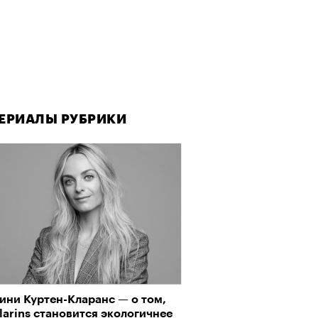
ЕРИАЛЫ РУБРИКИ
ЕРИАЛЫ РУБРИКИ
ини Куртен-Кларанс — о том,
да как лекарство: как
larins становится экологичнее
улки стали новой формой