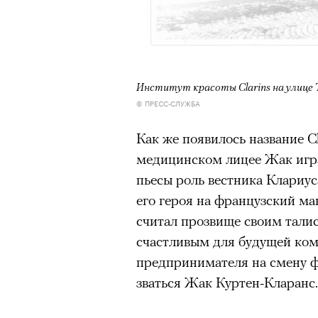
человеком, дважды покоривш
планеты без использования к
Институт красоты Clarins на улице
© ПРЕСС-СЛУЖБА
Как же появилось название Cl
медицинском лицее Жак игра
пьесы роль вестника Клариу
его героя на французский ма
считал прозвище своим талис
счастливым для будущей комп
предпринимателя на смену фа
зваться Жак Куртен-Кларанс.