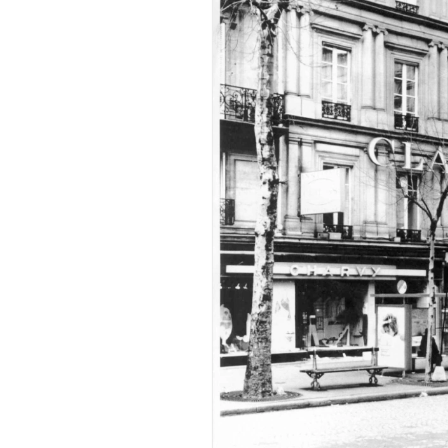
Большинство альпинисто
ради ощущения ясности
,
Успешных альпинистов о
устойчивость, дисциплин
готовность переносить л
Опыт восхождений помо
делая человека более со
30 июля 2026 года в пакист
известный непальский альп
из десяти человек, которую о
склоне Броуд-Пик. 2 августа
погибших. Бывший британски
историческому рекорду — он