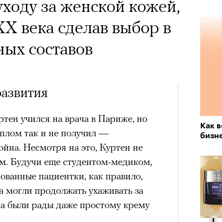
х первое восхождение в
уходу за женской кожей,
тера
 последним, а другие
ХХ века сделав выбор в
сковать жизнью?
ных составов
пинисты объясняют, как
еловека и почему к ней
развития
лой
ртен учился на врача в Париже, но
Как 
иплом так и не получил —
бизн
Поче
«РБК 
йна. Несмотря на это, Куртен не
пров
м. Будучи еще студентом-медиком,
рованные пациентки, как правило,
рам-канал «РБК Стиль»
да могли продолжать ухаживать за
да были рады даже простому крему