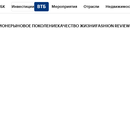
РБК
Инвестиции
Мероприятия
Отрасли
Недвижимос
и
Телеканал
РБК Вино
Спорт
Школа управления РБК
РБ
ЗИОНЕРЫ
НОВОЕ ПОКОЛЕНИЕ
КАЧЕСТВО ЖИЗНИ
FASHION REVIEW
РБК Life
Тренды
Визионеры
Национальные проекты
Горо
 Бизнес-среда
Дискуссионный клуб
Исследования
Кредитны
Газета
Спецпроекты СПб
Конференции СПб
Спецпроекты
трагентов
Политика
Экономика
Бизнес
Технологии и мед
ой валюты