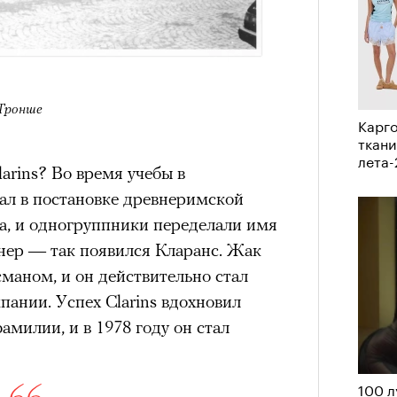
им все 14 восьмитысячников
ислорода.
 Тронше
Карго
ткани
«РБК 
лета
пров
arins? Во время учебы в
л в постановке древнеримской
са, и одногруппники переделали имя
нер — так появился ‎Кларанс. Жак
маном, и он действительно стал
ании. Успех Clarins вдохновил
милии, и в 1978 году он стал
100 л