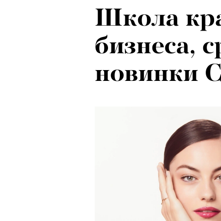
Школа кра
Психологи
бизнеса, 
почему тр
новинки C
останавли
в горы