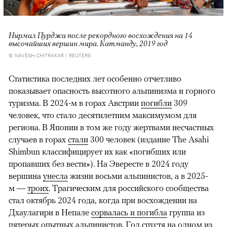
Нирмал Пурджа после рекордного восхождения на 14
высочайших вершин мира. Катманду, 2019 год
© NAVESH CHITRAKAR / REUTERS
Статистика последних лет особенно отчетливо
показывает опасность высотного альпинизма и горного
туризма. В 2024-м в горах Австрии
погибли
309
человек, что стало десятилетним максимумом для
региона. В Японии в том же году жертвами несчастных
случаев в горах
стали
300 человек (издание The Asahi
Shimbun классифицирует их как «погибших или
пропавших без вести»). На Эвересте в 2024 году
вершина
унесла
жизни восьми альпинистов, а в 2025-
м —
троих
. Трагическим для российского сообщества
стал октябрь 2024 года, когда при восхождении на
Дхаулагири в Непале
сорвалась и погибла
группа из
пятерых опытных альпинистов. Год спустя на одном из