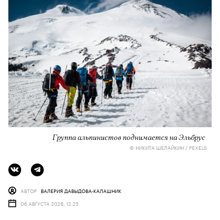
Группа альпинистов поднимается на Эльбрус
© НИКИТА ШЕЛАЙКИН / PEXELS
АВТОР
ВАЛЕРИЯ ДАВЫДОВА-КАЛАШНИК
06 АВГУСТА 2026, 12:25