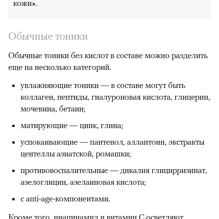
кожи».
Обычные тоники
Обычные тоники без кислот в составе можно разделить
еще на несколько категорий.
увлажняющие тоники — в составе могут быть
коллаген, пептиды, гиалуроновая кислота, глицерин,
мочевина, бетаин;
матирующие — цинк, глина;
успокаивающие — пантенол, аллантоин, экстракты
центеллы азиатской, ромашки;
противовоспалительные — дикалия глицирризинат,
азелоглицин, азелаиновая кислота;
с anti-age-компонентами.
Кроме того,
ниацинамид
и
витамин С
осветляют