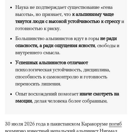
Наука не подтверждает существование «гена
высоты», но признает, что
к альпинизму чаще
тянутся люди с высокой устойчивостью к стрессу
и
готовностью к риску.
Большинство альпинистов идут в горы
не ради
опасности, а ради ощущения ясности
, свободы и
внутреннего смысла.
Успешных альпинистов отличают
психологическая устойчивость, дисциплина,
способность к самоконтролю и готовность
переносить лишения.
Опыт восхождений помогает
иначе смотреть на
эмоции
, делая человека более собранным.
30 июля 2026 года в пакистанском Каракоруме
погиб
всемирно известный непальский альпинист Нирмал