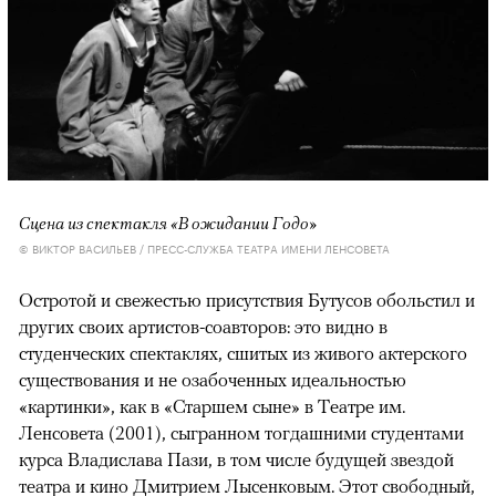
Сцена из спектакля «В ожидании Годо»
© ВИКТОР ВАСИЛЬЕВ / ПРЕСС-СЛУЖБА ТЕАТРА ИМЕНИ ЛЕНСОВЕТА
Остротой и свежестью присутствия Бутусов обольстил и
других своих артистов-соавторов: это видно в
студенческих спектаклях, сшитых из живого актерского
существования и не озабоченных идеальностью
«картинки», как в «Старшем сыне» в Театре им.
Ленсовета (2001), сыгранном тогдашними студентами
курса Владислава Пази, в том числе будущей звездой
театра и кино Дмитрием Лысенковым. Этот свободный,