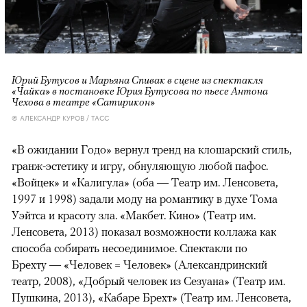
Юрий Бутусов и Марьяна Спивак в сцене из спектакля
«Чайка» в постановке Юрия Бутусова по пьесе Антона
Чехова в театре «Сатирикон»
© АЛЕКСАНДР КУРОВ / ТАСС
«В ожидании Годо» вернул тренд на клошарский стиль,
гранж-эстетику и игру, обнуляющую любой пафос.
«Войцек» и «Калигула» (оба — Театр им. Ленсовета,
1997 и 1998) задали моду на романтику в духе Тома
Уэйтса и красоту зла. «Макбет. Кино» (Театр им.
Ленсовета, 2013) показал возможности коллажа как
способа собирать несоединимое. Спектакли по
Брехту — «Человек = Человек» (Александринский
театр, 2008), «Добрый человек из Сезуана» (Театр им.
Пушкина, 2013), «Кабаре Брехт» (Театр им. Ленсовета,