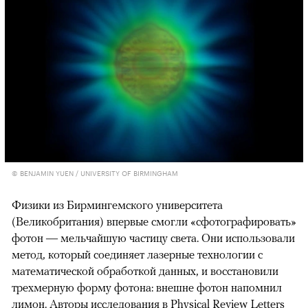
00:00
/
00:00
© BENJAMIN YUEN / UNIVERSITY OF BIRMINGHAM
Физики из Бирмингемского университета
(Великобритания) впервые смогли «сфотографировать»
фотон — мельчайшую частицу света. Они использовали
метод, который соединяет лазерные технологии с
математической обработкой данных, и восстановили
трехмерную форму фотона: внешне фотон напомнил
лимон. Авторы исследования в Physical Review Letters