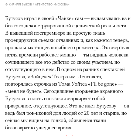
© КИРИЛЛ ЗЫКОВ / АГЕНТСТВО «МОСКВА»
Бутусов играл в своей «Чайке» сам — выламываясь из и
без того деконструированной сценической реальности.
В нынешней постпремьере на простую ткань
проецируются съемки отчаянных и, как кажется теперь,
прощальных танцев погибшего режиссера. Эта мертвая
петля времени работает мощно — ты видишь человека,
сочинившего все это действо со своим участием, но
отсутствующего в нем. В одном из ранних спектаклей
Бутусова, «Войцеке» Театра им. Ленсовета,
повторялась строчка из Тома Уэйтса «I’ll be gone» —
«меня не будет». Сегодняшнее вторжение экранного
Бутусова в плоть спектакля маркирует собой
призрачное, отсутствующее. Это не идет Бутусову — он
ведь был рок-иконой для людей от 20 лет и старше, но
сейчас мы видим на тонкой, сбившейся ткани
безвозвратно ушедшее время.