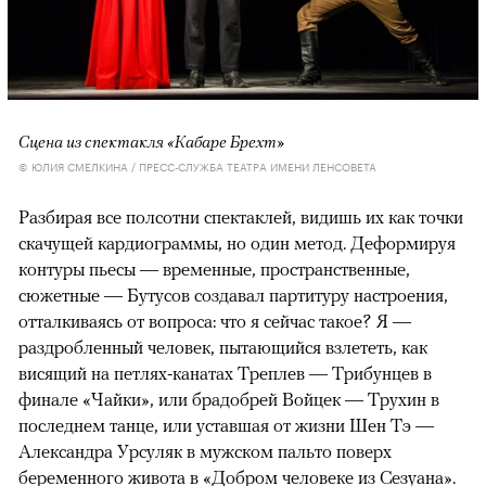
Сцена из спектакля «Кабаре Брехт»
© ЮЛИЯ СМЕЛКИНА / ПРЕСС-СЛУЖБА ТЕАТРА ИМЕНИ ЛЕНСОВЕТА
Разбирая все полсотни спектаклей, видишь их как точки
скачущей кардиограммы, но один метод. Деформируя
контуры пьесы — временные, пространственные,
сюжетные — Бутусов создавал партитуру настроения,
отталкиваясь от вопроса: что я сейчас такое? Я —
раздробленный человек, пытающийся взлететь, как
висящий на петлях-канатах Треплев — Трибунцев в
финале «Чайки», или брадобрей Войцек — Трухин в
последнем танце, или уставшая от жизни Шен Тэ —
Александра Урсуляк в мужском пальто поверх
беременного живота в «Добром человеке из Сезуана».