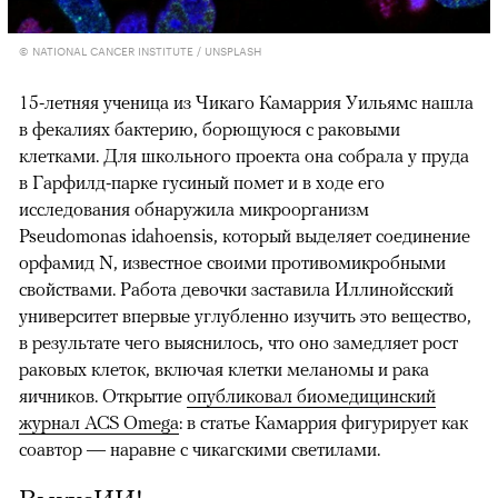
© NATIONAL CANCER INSTITUTE / UNSPLASH
15-летняя ученица из Чикаго Камаррия Уильямс нашла
в фекалиях бактерию, борющуюся с раковыми
клетками. Для школьного проекта она собрала у пруда
в Гарфилд-парке гусиный помет и в ходе его
исследования обнаружила микроорганизм
Pseudomonas idahoensis, который выделяет соединение
орфамид N, известное своими противомикробными
свойствами. Работа девочки заставила Иллинойсский
университет впервые углубленно изучить это вещество,
в результате чего выяснилось, что оно замедляет рост
раковых клеток, включая клетки меланомы и рака
яичников. Открытие
опубликовал биомедицинский
журнал ACS Omega
: в статье Камаррия фигурирует как
соавтор — наравне с чикагскими светилами.