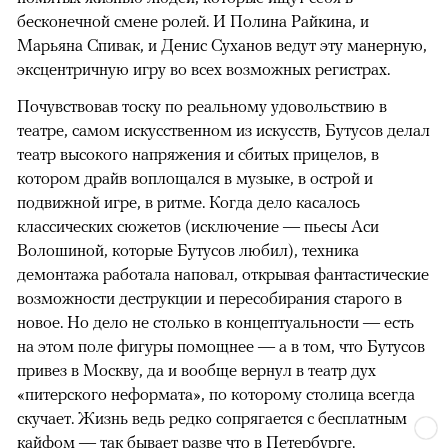
бесконечной смене ролей. И Полина Райкина, и
Марьяна Спивак, и Денис Суханов ведут эту манерную,
эксцентричную игру во всех возможных регистрах.
Почувствовав тоску по реальному удовольствию в
театре, самом искусственном из искусств, Бутусов делал
театр высокого напряжения и сбитых прицелов, в
котором драйв воплощался в музыке, в острой и
подвижной игре, в ритме. Когда дело касалось
классических сюжетов (исключение — пьесы Аси
Волошиной, которые Бутусов любил), техника
демонтажа работала наповал, открывая фантастические
возможности деструкции и пересобирания старого в
новое. Но дело не столько в концептуальности — есть
на этом поле фигуры помощнее — а в том, что Бутусов
привез в Москву, да и вообще вернул в театр дух
«питерского неформата», по которому столица всегда
скучает. Жизнь ведь редко сопрягается с бесплатным
кайфом — так бывает разве что в Петербурге.