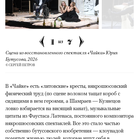
1
7
из
Сцена из восстановленного спектакля «Чайка» Юрия
Бутусова, 2026
© СЕРГЕЙ ПЕТРОВ
В «Чайке» есть «литовские» кресты, някрошюсовский
физический труд (по сцене волоком тащат короб с
сидящими в нем героями, а Шамраев — Кузнецов
ловко взбирается на висящий канат), музыкальные
цитаты из Фаустаса Латенаса, постоянного композитора
някрошюсовских спектаклей. Все это стало частью
собственно бутусовского изобретения — клоунадой
помятых жизнью людей, которые ищут себя в