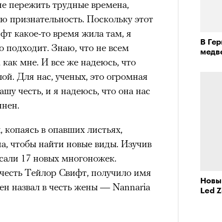
не пережить трудные времена,
ою признательность. Поскольку этот
фт какое-то время жила там, я
В Ге
о подходит. Знаю, что не всем
медв
 как мне. И все же надеюсь, что
й. Для нас, ученых, это огромная
ашу честь, и я надеюсь, что она нас
ннен.
, копаясь в опавших листьях,
а, чтобы найти новые виды. Изучив
исали 17 новых многоножек.
 честь Тейлор Свифт, получило имя
Новый
нен назвал в честь жены — Nannaria
Led Z