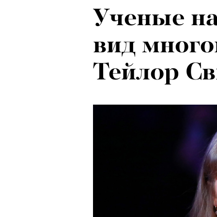
Ученые н
вид много
Тейлор С