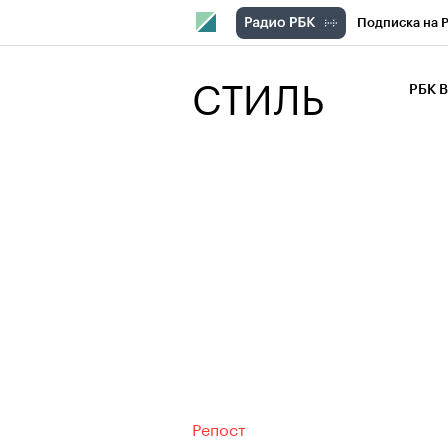
Подписка на 
РБК Компани
СТИЛЬ
РБК 
РБК Курсы
РБК Бизнес-с
Спецпроекты
Экономика
Репост