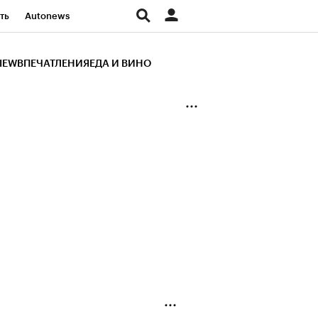
ть
Autonews
К Образование
IEW
ВПЕЧАТЛЕНИЯ
ЕДА И ВИНО
д
Стиль
Крипто
и
Франшизы
Газета
ов
Политика
ты