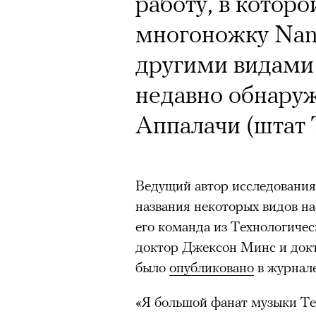
работу, в котор
многоножку Nanna
другими видами 
недавно обнару
Аппалачи (штат 
Ведущий автор исследования
названия некоторых видов н
его команда из Технологиче
доктор Джексон Минс и докт
было
опубликовано
в журнале
«Я большой фанат музыки Тей