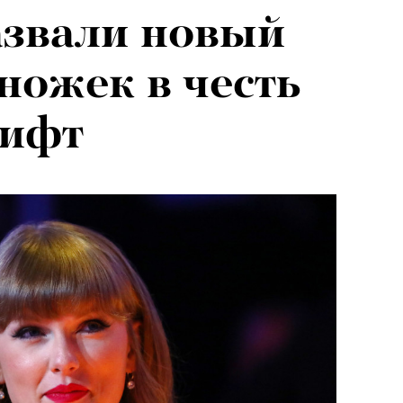
азвали новый
ножек в честь
вифт