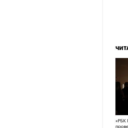
ЧИТ
«РБК 
пров