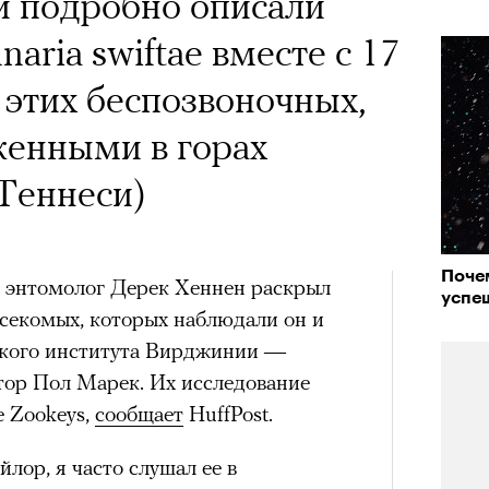
ой подробно описали
ria swiftae вместе с 17
этих беспозвоночных,
женными в горах
Теннеси)
Поче
 энтомолог Дерек Хеннен раскрыл
успе
асекомых, которых наблюдали он и
ского института Вирджинии —
ор Пол Марек. Их исследование
 Zookeys,
сообщает
HuffPost.
лор, я часто слушал ее в