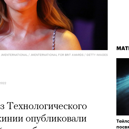
МАТ
 JMENTERNATIONAL / JMENTERNATIONAL FOR BRIT AWARDS / GETTY IMAGES
2022
з Технологического
жинии опубликовали
Тейло
посв