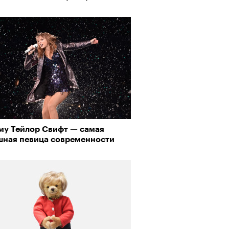
му Тейлор Свифт — самая
шная певица современности