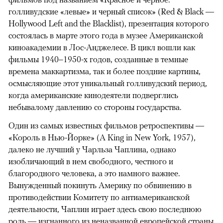
голливудские «левые» и черный список» (Red & Black —
Hollywood Left and the Blacklist), презентация которого
состоялась в марте этого года в музее Американской
киноакадемии в Лос-Анджелесе. В цикл вошли как
фильмы 1940–1950-х годов, созданные в темные
времена маккартизма, так и более поздние картины,
осмысляющие этот уникальный голливудский период,
когда американские кинодеятели подверглись
небывалому давлению со стороны государства.
Один из самых известных фильмов ретроспективы —
«Король в Нью-Йорке» (A King in New York, 1957),
далеко не лучший у Чарльза Чаплина, однако
изобличающий в нем свободного, честного и
благородного человека, а это намного важнее.
Вынужденный покинуть Америку по обвинению в
противодействии Комитету по антиамериканской
деятельности, Чаплин играет здесь свою последнюю
роль — изгнанного из неназванной европейской страны