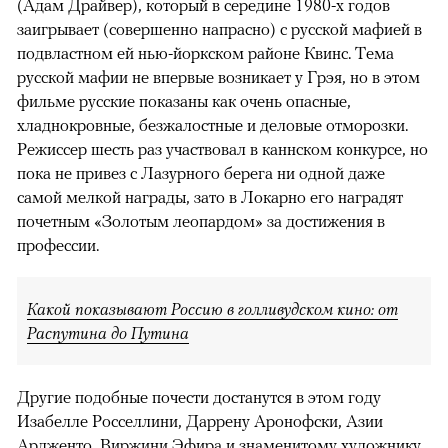
(Адам Драйвер), который в середине 1980-х годов
заигрывает (совершенно напрасно) с русской мафией в
подвластном ей нью-йоркском районе Квинс. Тема
русской мафии не впервые возникает у Грэя, но в этом
фильме русские показаны как очень опасные,
хладнокровные, безжалостные и деловые отморозки.
Режиссер шесть раз участвовал в каннском конкурсе, но
пока не привез с Лазурного берега ни одной даже
самой мелкой награды, зато в Локарно его наградят
почетным «Золотым леопардом» за достижения в
профессии.
Какой показывают Россию в голливудском кино: от
Распутина до Путина
Другие подобные почести достанутся в этом году
Изабелле Росселлини, Даррену Аронофски, Азии
Ардженто, Виржини Эфира и знаменитому художнику