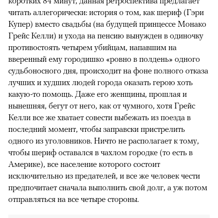
коротких 84 минут, данная ретроспектива предлагает
читать аллегорически: история о том, как шериф (Гэри
Купер) вместо свадьбы (на будущей принцессе Монако
Грейс Келли) и ухода на пенсию вынужден в одиночку
противостоять четырем убийцам, напавшим на
вверенный ему городишко «ровно в полдень» одного
судьбоносного дня, происходит на фоне полного отказа
лучших и худших людей города оказать герою хоть
какую-то помощь. Даже его женщины, прошлая и
нынешняя, бегут от него, как от чумного, хотя Грейс
Келли все же хватает совести выбежать из поезда в
последний момент, чтобы заправски пристрелить
одного из уголовников. Ничто не располагает к тому,
чтобы шериф оставался в чахлом городке (то есть в
Америке), все население которого состоит
исключительно из предателей, и все же человек чести
предпочитает сначала выполнить свой долг, а уж потом
отправляться на все четыре стороны.