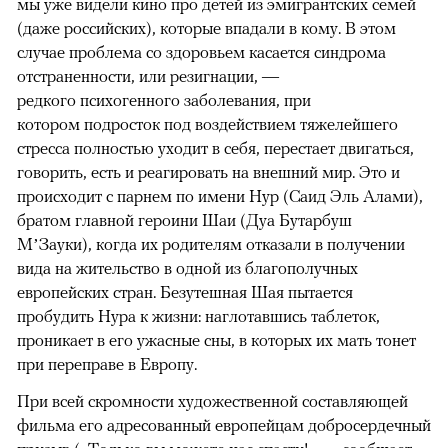
мы уже видели кино про детей из эмигрантских семей
(даже российских), которые впадали в кому. В этом
случае проблема со здоровьем касается синдрома
отстраненности, или резигнации, —
редкого психогенного заболевания, при
котором подросток под воздействием тяжелейшего
стресса полностью уходит в себя, перестает двигаться,
говорить, есть и реагировать на внешний мир. Это и
происходит с парнем по имени Нур (Саид Эль Алами),
братом главной героини Шаи (Дуа Бутарбуш
М’Зауки), когда их родителям отказали в получении
вида на жительство в одной из благополучных
европейских стран. Безутешная Шая пытается
пробудить Нура к жизни: наглотавшись таблеток,
проникает в его ужасные сны, в которых их мать тонет
при переправе в Европу.
При всей скромности художественной составляющей
фильма его адресованный европейцам добросердечный