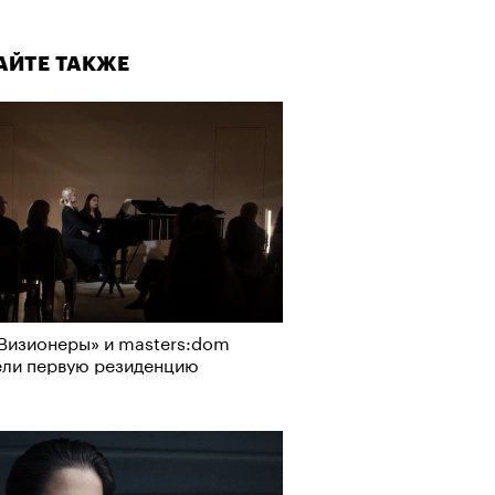
АЙТЕ ТАКЖЕ
АЙТЕ ТАКЖЕ
Визионеры» и masters:dom
ели первую резиденцию
Визионеры» и masters:dom
ели первую резиденцию