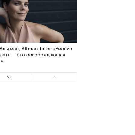
Альтман, Altman Talks: «Умение
азать — это освобождающая
Альтман, Altman Talks: «Умение
а»
азать — это освобождающая
а»