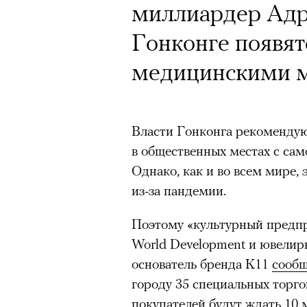
миллиардер Адри
Гонконге появят
Год назад траги
медицинскими м
Юрий Бутусов, 
режиссеров сов
Власти Гонконга рекомендую
визионер. Театр
в общественных местах с са
Матвиенко расск
Однако, как и во всем мире,
спектаклях, изм
из-за пандемии.
российского теа
Поэтому «культурный предп
World Development и ювелир
основатель бренда K11
сооб
городу 35 специальных торго
покупателей будут ждать 10