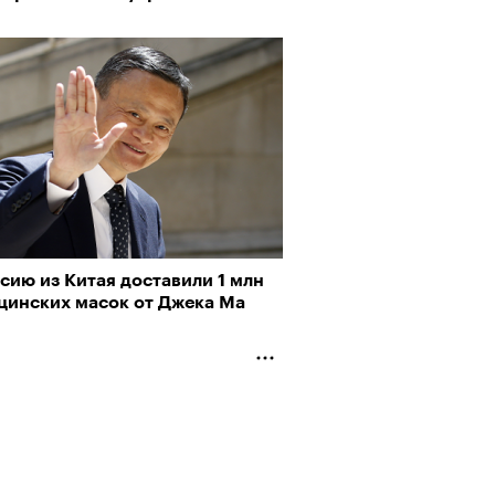
ед
сию из Китая доставили 1 млн
цинских масок от Джека Ма
 «Озеро»: «Заниматься театром
ня — это уже визионерство»