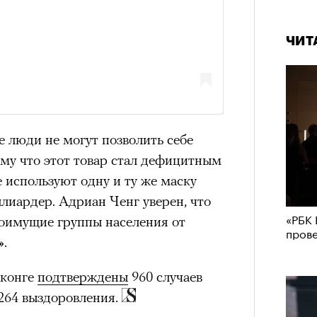
аила Дурненкова.
ЧИТ
ЧИТ
е люди не могут позволить себе
ому что этот товар стал дефицитным
 используют одну и ту же маску
ллиардер. Адриан Ченг уверен, что
«РБК 
лоимущие группы населения от
пров
«РБК 
».
пров
нконге
подтверждены
960 случаев
264 выздоровления.