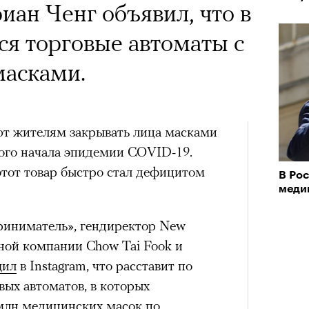
ан Ченг объявил, что в
впер
ся торговые автоматы с
чески ушел из жизни
асками.
один из важнейших
ременности и настоящий
т жителям закрывать лица масками
овед Кристина
мого начала эпидемии COVID-19.
азывает о его методе и
 этот товар быстро стал дефицитом
В Рос
енивших язык
меди
Театр
сегод
тра
риниматель», гендиректор New
ной компании Chow Tai Fook и
щил
в Instagram, что расставит по
вых автоматов, в которых
 млн медицинских масок по