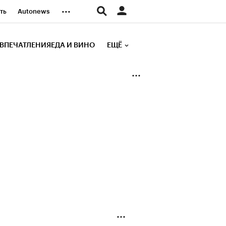
...
ть
Autonews
К Образование
ВПЕЧАТЛЕНИЯ
ЕДА И ВИНО
ЕЩЁ
д
Стиль
е рейтинги
иа
Финансы