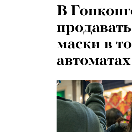
В Гонконг
Рок-икона
продавать
20 и стар
маски в т
о наслед
автоматах
Бутусова