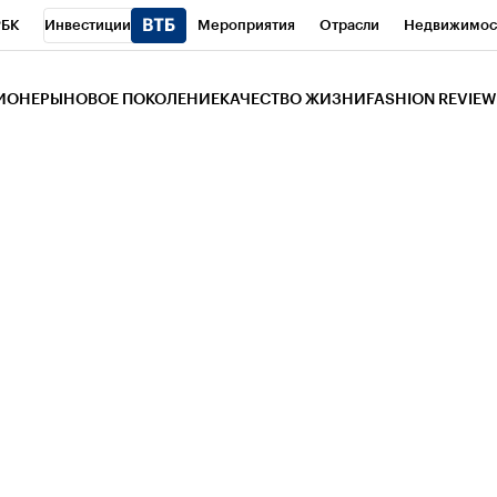
РБК
Инвестиции
Мероприятия
Отрасли
Недвижимос
и
Телеканал
РБК Вино
Спорт
Школа управления РБК
РБ
ЗИОНЕРЫ
НОВОЕ ПОКОЛЕНИЕ
КАЧЕСТВО ЖИЗНИ
FASHION REVIEW
РБК Life
Тренды
Визионеры
Национальные проекты
Горо
 Бизнес-среда
Дискуссионный клуб
Исследования
Кредитны
Газета
Спецпроекты СПб
Конференции СПб
Спецпроекты
трагентов
Политика
Экономика
Бизнес
Технологии и мед
ой валюты