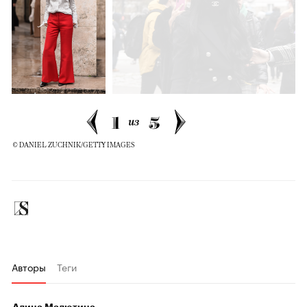
1
5
из
© DANIEL ZUCHNIK/GETTY IMAGES
Авторы
Теги
Алина Малютина