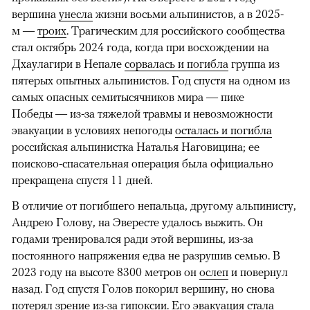
вершина
унесла
жизни восьми альпинистов, а в 2025-
м —
троих
. Трагическим для российского сообщества
стал октябрь 2024 года, когда при восхождении на
Дхаулагири в Непале
сорвалась и погибла
группа из
пятерых опытных альпинистов. Год спустя на одном из
самых опасных семитысячников мира — пике
Победы — из-за тяжелой травмы и невозможности
эвакуации в условиях непогоды
осталась и погибла
российская альпинистка Наталья Наговицина; ее
поисково-спасательная операция была официально
прекращена спустя 11 дней.
В отличие от погибшего непальца, другому альпинисту,
Андрею Голову, на Эвересте удалось выжить. Он
годами тренировался ради этой вершины, из-за
постоянного напряжения едва не разрушив семью. В
2023 году на высоте 8300 метров он
ослеп
и повернул
назад. Год спустя Голов покорил вершину, но снова
потерял зрение из-за гипоксии. Его эвакуация стала