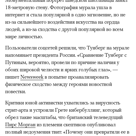
Монументальный портрет шведской школьницы занял
18-метровую стену. Фотография мурала ушла в
интернет и стала популярной в одно мгновение, но не
из-за сильнейшего воздействия искусства на сердца
людей, а из-за сходства с другой популярной во всем
мире личностью.
Пользователи соцсетей решили, что Тунберг на мурале
напоминает президента России. «Сравнение Тунберг с
Путиным, вероятно, провели по причине наличия у
обоих широкой челюсти и ярких голубых глаз», —
пишет
Newsweek
в попытке проанализировать
физическое сходство между героями новостной
повестки.
Критики юной активистки ухватились за вирусность
стрит-арта и устроили Грете кибербуллинг, который
обрел такие масштабы, что британский телеведущий
Пирс Морган
из племени скептиков опубликовал
полный недоумения твит: «Почему они превратили ее в