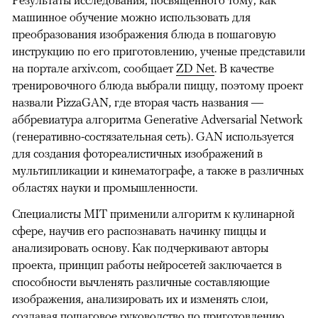
Результаты исследования, посвященного тому, как
машинное обучение можно использовать для
преобразования изображения блюда в пошаговую
инструкцию по его приготовлению, ученые представили
на портале arхiv.com, сообщает
ZD Net
. В качестве
тренировочного блюда выбрали пиццу, поэтому проект
назвали PizzaGAN, где вторая часть названия —
аббревиатура алгоритма Generative Adversarial Network
(генеративно-состязательная сеть). GAN используется
для создания фотореалистичных изображений в
мультипликации и кинематографе, а также в различных
областях науки и промышленности.
Специалисты MIT применили алгоритм к кулинарной
сфере, научив его распознавать начинку пиццы и
анализировать основу. Как подчеркивают авторы
проекта, принцип работы нейросетей заключается в
способности вычленять различные составляющие
изображения, анализировать их и изменять слои,
создавая пошаговое руководство по приготовлению