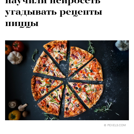
научили нейросеть
угадывать рецепты
пиццы
© PEXELS.COM