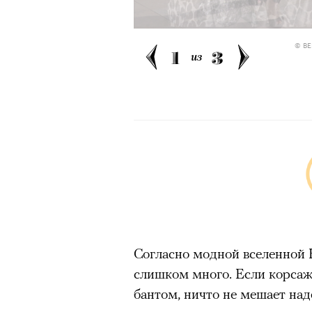
© BE
1
3
из
Согласно модной вселенной 
слишком много. Если корса
бантом, ничто не мешает наде