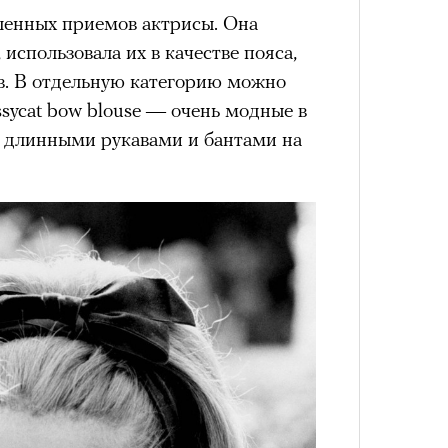
ленных приемов актрисы. Она
использовала их в качестве пояса,
ов. В отдельную категорию можно
sycat bow blouse — очень модные в
4 кол
пропу
 с длинными рукавами и бантами на
Карго
ткани