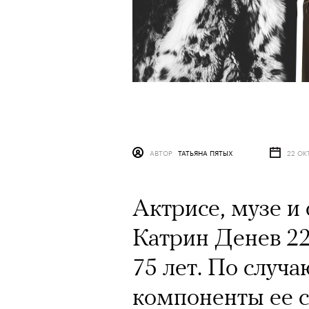
АВТОР
ТАТЬЯНА ПЯТЫХ
22 ОК
Актрисе, музе и
Катрин Денев 22
75 лет. По случ
компоненты ее с