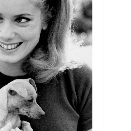
лета
100 л
косме