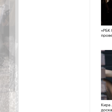
«РБК 
пров
Кира 
доск