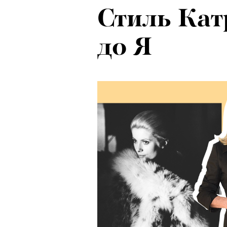
Стиль Кат
до Я