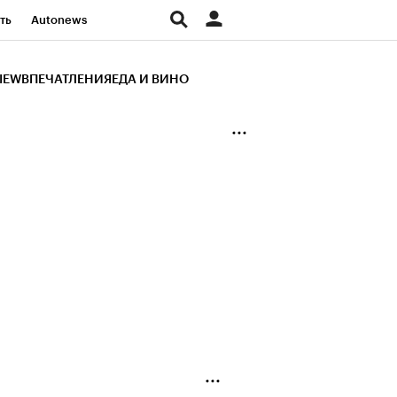
ть
Autonews
К Образование
IEW
ВПЕЧАТЛЕНИЯ
ЕДА И ВИНО
д
Стиль
Крипто
и
Франшизы
Газета
ов
Политика
ты