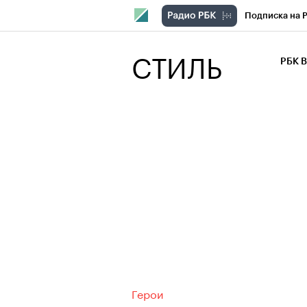
Подписка на 
РБК Компани
СТИЛЬ
РБК 
РБК Курсы
РБК Бизнес-с
Спецпроекты
Экономика
Герои