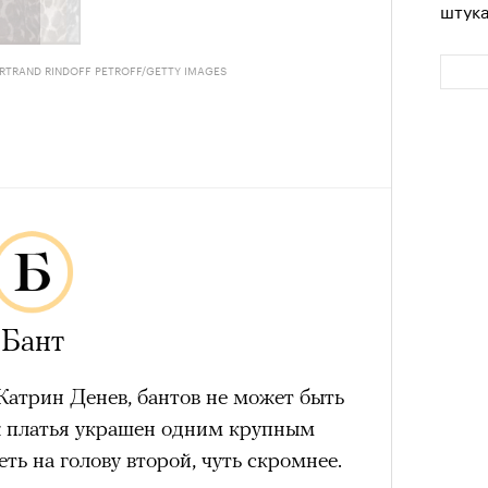
штук
RTRAND RINDOFF PETROFF/GETTY IMAGES
Сможе
отвеч
Бант
Катрин Денев, бантов не может быть
ж платья украшен одним крупным
ть на голову второй, чуть скромнее.