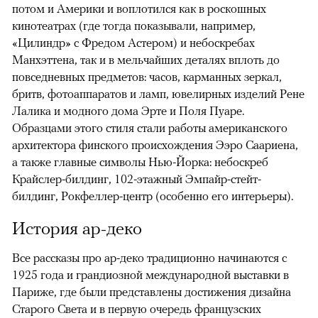
потом и Америки и воплотился как в роскошных
кинотеатрах (где тогда показывали, например,
«Цилиндр» с Фредом Астером) и небоскребах
Манхэттена, так и в мельчайших деталях вплоть до
повседневных предметов: часов, карманных зеркал,
бритв, фотоаппаратов и ламп, ювелирных изделий Рене
Лалика и модного дома Эрте и Поля Пуаре.
Образцами этого стиля стали работы американского
архитектора финского происхождения Ээро Саариена,
а также главные символы Нью-Йорка: небоскреб
Крайслер-билдинг, 102-этажный Эмпайр-стейт-
билдинг, Рокфеллер-центр (особенно его интерьеры).
История ар-деко
Все рассказы про ар-деко традиционно начинаются с
1925 года и грандиозной международной выставки в
Париже, где были представлены достижения дизайна
Старого Света и в первую очередь французских