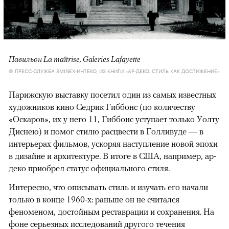
Павильон La maîtrise, Galeries Lafayette
© ПРЕСС-СЛУЖБА SMINEX-ИНТЕКО, ИЗ КНИГИ «АР-ДЕКО. СТИЛЬ КАК ДОСТИЖЕНИЕ»
Парижскую выставку посетил один из самых известных
художников кино Седрик Гиббонс (по количеству
«Оскаров», их у него 11, Гиббонс уступает только Уолту
Диснею) и помог стилю расцвести в Голливуде — в
интерьерах фильмов, ускоряя наступление новой эпохи
в дизайне и архитектуре. В итоге в США, например, ар-
деко приобрел статус официального стиля.
Интересно, что описывать стиль и изучать его начали
только в конце 1960-х: раньше он не считался
феноменом, достойным реставрации и сохранения. На
фоне серьезных исследований другого течения