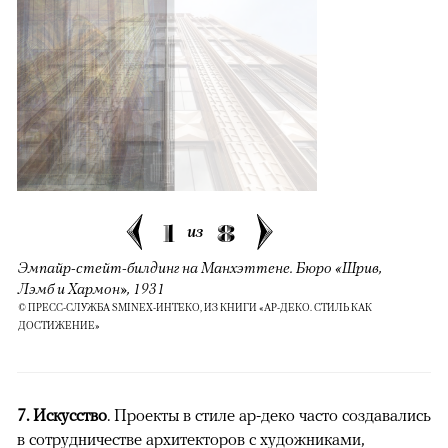
1
8
из
Эмпайр-стейт-билдинг на Манхэттене. Бюро «Шрив,
Лэмб и Хармон», 1931
© ПРЕСС-СЛУЖБА SMINEX-ИНТЕКО, ИЗ КНИГИ «АР-ДЕКО. СТИЛЬ КАК
ДОСТИЖЕНИЕ»
7. Искусство
. Проекты в стиле ар-деко часто создавались
в сотрудничестве архитекторов с художниками,