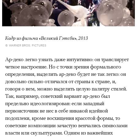
Кадр из фильма «Великий Гэтсби», 2013
© WARNER BROS. PICTURES
Ар-деко легко узнать даже интуитивно: он транслирует
четкое настроение. Но с точки зрения формального
определения, выделить ар-деко будет не так легко: он
довольно сильно отличался от страны к стране, и,
говоря о нем, можно выделить целую палитру стилей.
Так, например, советский вариант ар-деко был
предельно идеологизирован: если западный
первоисточник не нес в себе никакой идейной
подоплеки, кроме восхищения красотой формы, то
советские композиции зачастую венчались символами
власти или скульптурами. Одним из важнейших