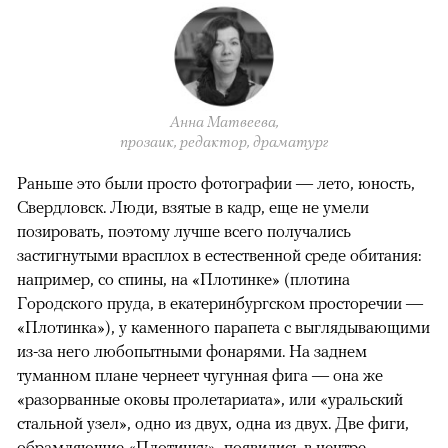
Анна Матвеева,
прозаик, редактор, драматург
Раньше это были просто фотографии — лето, юность,
Свердловск. Люди, взятые в кадр, еще не умели
позировать, поэтому лучше всего получались
застигнутыми врасплох в естественной среде обитания:
например, со спины, на «Плотинке» (плотина
Городского пруда, в екатеринбургском просторечии —
«Плотинка»), у каменного парапета с выглядывающими
из-за него любопытными фонарями. На заднем
туманном плане чернеет чугунная фига — она же
«разорванные оковы пролетариата», или «уральский
стальной узел», одно из двух, одна из двух. Две фиги,
обрамляющие «Плотинку», появились в центре