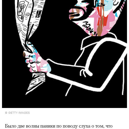
© GETTY IMAGES
Было две волны паники по поводу слуха о том, что