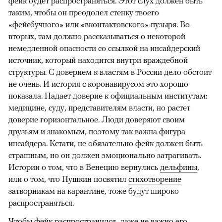
фейк будет распространяться. Этот слух должен быть
таким, чтобы он преодолел стенку твоего
«фейсбучного» или «вконтактовского» пузыря. Во-
вторых, там должно рассказываться о некоторой
немедленной опасности со ссылкой на инсайдерский
источник, который находится внутри враждебной
структуры. С доверием к властям в России дело обстоит
не очень. И история с коронавирусом это хорошо
показала. Падает доверие к официальным институтам:
медицине, суду, представителям власти, но растет
доверие горизонтальное. Люди доверяют своим
друзьям и знакомым, поэтому так важна фигура
инсайдера. Кстати, не обязательно фейк должен быть
страшным, но он должен эмоционально затрагивать.
Истории о том, что в Венецию вернулись
дельфины
,
или о том, что Пушкин посвятил
стихотворение
затворникам на карантине, тоже будут широко
распространяться.
Чтобы фейк распространился, даже не важно его