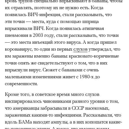
кровь трупов специально впрыскивают в бананы, чтобы
их отравлять, поэтому их не нужно есть. Когда
появилась ВИЧ-инфекция, стали рассказывать, что
эти точки — места, куда с помощью шприца
впрыскивали ВИЧ. Когда появилась атипичная
пневмония в 2003 году, стали рассказывать, что точки
— это места инъекций этого вируса. А когда пришел
коронавирус, то одни из первых
слухов
утверждал, что
им заражены именно бананы: красновато-коричневые
точки опять же свидетельствуют о том, что в них
впрыснули вирус. Сюжет с бананами с очень
маленькими изменениями живет с 1980-х до
современности.
Кроме того, в советское время много слухов
инспирировалось чиновниками разного уровня о том,
что американцы забрасывали в СССР насекомых,
зараженных какими-то инфекциями. Рассказывали, что
вдоль БАМа находят ампулы, а в них копошатся какие-
то непонятные жучки. А также, что именно таким