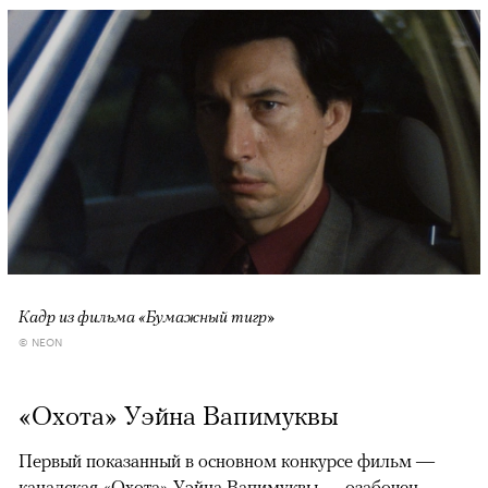
Кадр из фильма «Бумажный тигр»
© NEON
«Охота» Уэйна Вапимуквы
Первый показанный в основном конкурсе фильм —
канадская «Охота» Уэйна Вапимуквы — озабочен