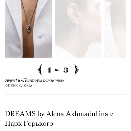
1
3
из
Avgvst и «Полторы комнаты»
© ПРЕСС-СЛУЖБА
DREAMS by Alena Akhmadullina и
Парк Горького