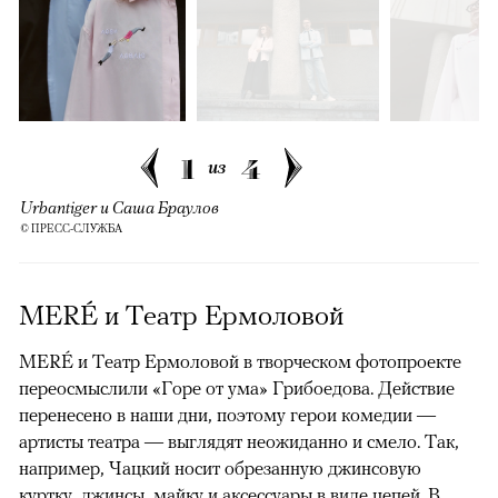
1
4
из
Urbantiger и Саша Браулов
© ПРЕСС-СЛУЖБА
MERÉ и Театр Ермоловой
MERÉ и Театр Ермоловой в творческом фотопроекте
переосмыслили «Горе от ума» Грибоедова. Действие
перенесено в наши дни, поэтому герои комедии —
артисты театра — выглядят неожиданно и смело. Так,
например, Чацкий носит обрезанную джинсовую
куртку, джинсы, майку и аксессуары в виде цепей. В