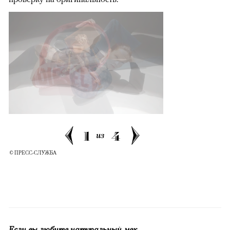
1
4
из
© ПРЕСС-СЛУЖБА
Если вы любите натуральный мех…