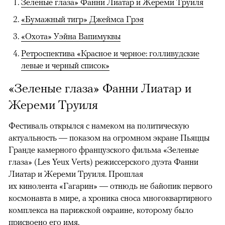
Зеленые глаза» Фанни Лиатар и Жереми Труиля
«Бумажный тигр» Джеймса Грэя
«Охота» Уэйна Вапимуквы
Ретроспектива «Красное и черное: голливудские
левые и черный список»
«Зеленые глаза» Фанни Лиатар и
Жереми Труиля
Фестиваль открылся с намеком на политическую
актуальность — показом на огромном экране Пьяццы
Гранде камерного французского фильма «Зеленые
глаза» (Les Yeux Verts) режиссерского дуэта Фанни
Лиатар и Жереми Труиля. Прошлая
их кинолента «Гагарин» — отнюдь не байопик первого
космонавта в мире, а хроника сноса многоквартирного
комплекса на парижской окраине, которому было
присвоено его имя.