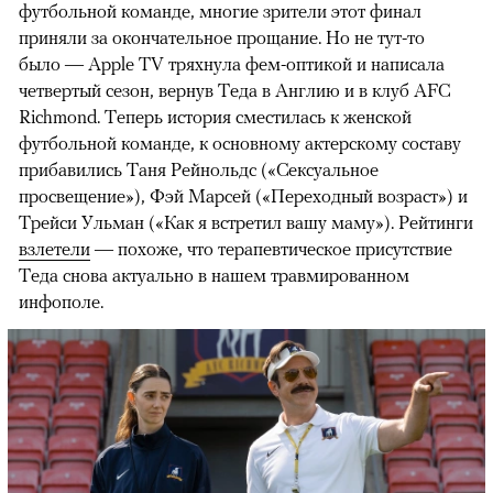
футбольной команде, многие зрители этот финал
приняли за окончательное прощание. Но не тут-то
было — Apple TV тряхнула фем-оптикой и написала
четвертый сезон, вернув Теда в Англию и в клуб AFC
Richmond. Теперь история сместилась к женской
футбольной команде, к основному актерскому составу
прибавились Таня Рейнольдс («Сексуальное
просвещение»), Фэй Марсей («Переходный возраст») и
00:00
/
00:00
Трейси Ульман («Как я встретил вашу маму»). Рейтинги
взлетели
— похоже, что терапевтическое присутствие
Теда снова актуально в нашем травмированном
инфополе.