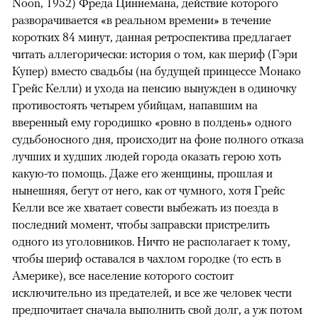
Noon, 1952) Фреда Циннемана, действие которого
разворачивается «в реальном времени» в течение
коротких 84 минут, данная ретроспектива предлагает
читать аллегорически: история о том, как шериф (Гэри
Купер) вместо свадьбы (на будущей принцессе Монако
Грейс Келли) и ухода на пенсию вынужден в одиночку
противостоять четырем убийцам, напавшим на
вверенный ему городишко «ровно в полдень» одного
судьбоносного дня, происходит на фоне полного отказа
лучших и худших людей города оказать герою хоть
какую-то помощь. Даже его женщины, прошлая и
нынешняя, бегут от него, как от чумного, хотя Грейс
Келли все же хватает совести выбежать из поезда в
последний момент, чтобы заправски пристрелить
одного из уголовников. Ничто не располагает к тому,
чтобы шериф оставался в чахлом городке (то есть в
Америке), все население которого состоит
исключительно из предателей, и все же человек чести
предпочитает сначала выполнить свой долг, а уж потом