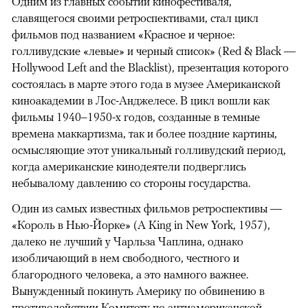
Одним из главных событий кинофестиваля,
славящегося своими ретроспективами, стал цикл
фильмов под названием «Красное и черное:
голливудские «левые» и черный список» (Red & Black —
Hollywood Left and the Blacklist), презентация которого
состоялась в марте этого года в музее Американской
киноакадемии в Лос-Анджелесе. В цикл вошли как
фильмы 1940–1950-х годов, созданные в темные
времена маккартизма, так и более поздние картины,
осмысляющие этот уникальный голливудский период,
когда американские кинодеятели подверглись
небывалому давлению со стороны государства.
Один из самых известных фильмов ретроспективы —
«Король в Нью-Йорке» (A King in New York, 1957),
далеко не лучший у Чарльза Чаплина, однако
изобличающий в нем свободного, честного и
благородного человека, а это намного важнее.
Вынужденный покинуть Америку по обвинению в
противодействии Комитету по антиамериканской