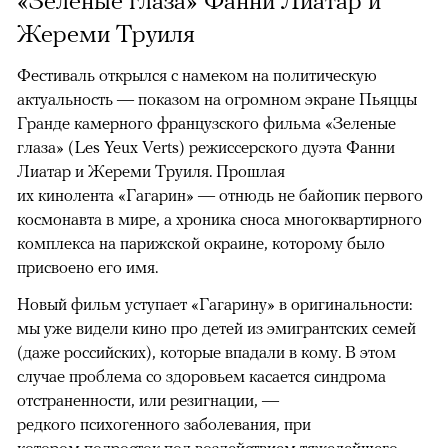
Жереми Труиля
Фестиваль открылся с намеком на политическую
актуальность — показом на огромном экране Пьяццы
Гранде камерного французского фильма «Зеленые
глаза» (Les Yeux Verts) режиссерского дуэта Фанни
Лиатар и Жереми Труиля. Прошлая
их кинолента «Гагарин» — отнюдь не байопик первого
космонавта в мире, а хроника сноса многоквартирного
комплекса на парижской окраине, которому было
присвоено его имя.
Новый фильм уступает «Гагарину» в оригинальности:
мы уже видели кино про детей из эмигрантских семей
(даже российских), которые впадали в кому. В этом
случае проблема со здоровьем касается синдрома
отстраненности, или резигнации, —
редкого психогенного заболевания, при
котором подросток под воздействием тяжелейшего