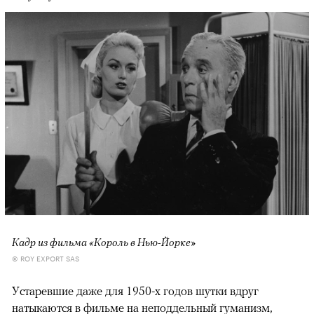
Кадр из фильма «Король в Нью-Йорке»
© ROY EXPORT SAS
Устаревшие даже для 1950-х годов шутки вдруг
натыкаются в фильме на неподдельный гуманизм,