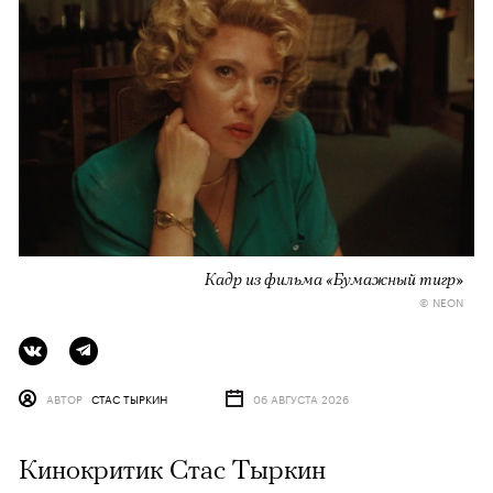
Кадр из фильма «Бумажный тигр»
© NEON
АВТОР
СТАС ТЫРКИН
06 АВГУСТА 2026
Кинокритик Стас Тыркин