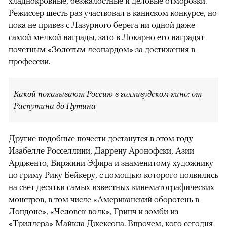
хладнокровные, безжалостные и деловые отморозки.
Режиссер шесть раз участвовал в каннском конкурсе, но
пока не привез с Лазурного берега ни одной даже
самой мелкой награды, зато в Локарно его наградят
почетным «Золотым леопардом» за достижения в
профессии.
Какой показывают Россию в голливудском кино: от
Распутина до Путина
Другие подобные почести достанутся в этом году
Изабелле Росселлини, Даррену Аронофски, Азии
Ардженто, Виржини Эфира и знаменитому художнику
по гриму Рику Бейкеру, с помощью которого появились
на свет десятки самых известных кинематографических
монстров, в том числе «Американский оборотень в
Лондоне», «Человек-волк», Гринч и зомби из
«Триллера» Майкла Джексона. Впрочем, кого сегодня