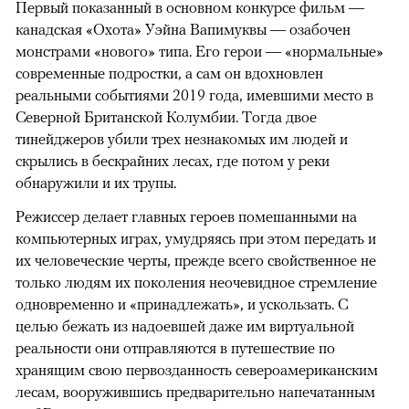
Первый показанный в основном конкурсе фильм —
канадская «Охота» Уэйна Вапимуквы — озабочен
монстрами «нового» типа. Его герои — «нормальные»
современные подростки, а сам он вдохновлен
реальными событиями 2019 года, имевшими место в
Северной Британской Колумбии. Тогда двое
тинейджеров убили трех незнакомых им людей и
скрылись в бескрайних лесах, где потом у реки
обнаружили и их трупы.
Режиссер делает главных героев помешанными на
компьютерных играх, умудряясь при этом передать и
их человеческие черты, прежде всего свойственное не
только людям их поколения неочевидное стремление
одновременно и «принадлежать», и ускользать. С
целью бежать из надоевшей даже им виртуальной
реальности они отправляются в путешествие по
хранящим свою первозданность североамериканским
лесам, вооружившись предварительно напечатанным