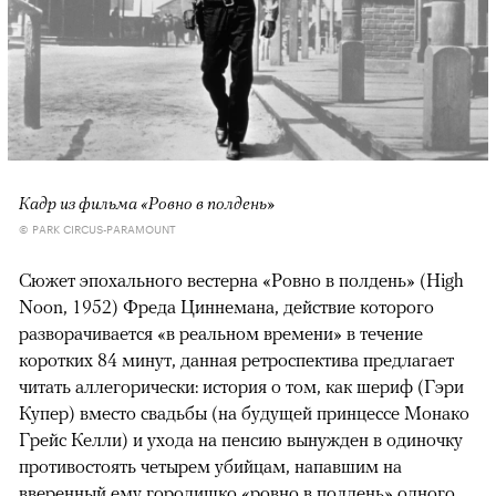
Кадр из фильма «Ровно в полдень»
© PARK CIRCUS-PARAMOUNT
Сюжет эпохального вестерна «Ровно в полдень» (High
Noon, 1952) Фреда Циннемана, действие которого
разворачивается «в реальном времени» в течение
коротких 84 минут, данная ретроспектива предлагает
читать аллегорически: история о том, как шериф (Гэри
Купер) вместо свадьбы (на будущей принцессе Монако
Грейс Келли) и ухода на пенсию вынужден в одиночку
противостоять четырем убийцам, напавшим на
вверенный ему городишко «ровно в полдень» одного