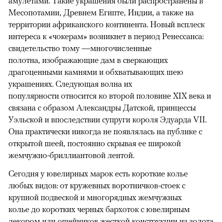
амулетами. Такие украшения были распространены в
Месопотамии, Древнем Египте, Индии, а также на
территории африканского континента. Новый всплеск
интереса к «чокерам» возникнет в период Ренессанса:
свидетельство тому —многочисленные
полотна, изображающие дам в сверкающих
драгоценными камнями и обхватывающих шею
украшениях. Следующая волна их
популярности относится ко второй половине XIX века и
связана с образом Александры Датской, принцессы
Уэльской и впоследствии супруги короля Эдуарда VII.
Она практически никогда не появлялась на публике с
открытой шеей, постоянно скрывая ее широкой
жемчужно-бриллиантовой лентой.
Сегодня у ювелирных марок есть короткие колье
любых видов: от кружевных воротничков-стоек с
крупной подвеской и многорядных жемчужных
колье до коротких черных бархоток с ювелирным
декором или ошейников жесткой конструкции из золота