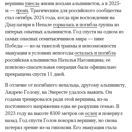
вершина
унесла
жизни восьми альпинистов, а в 2025-
м —
троих
. Трагическим для российского сообщества
стал октябрь 2024 года, когда при восхождении на
Дхаулагири в Непале
сорвалась и погибла
группа из
пятерых опытных альпинистов. Год спустя на одном из
самых опасных семитысячников мира — пике
Победы — из-за тяжелой травмы и невозможности
эвакуации в условиях непогоды
осталась и погибла
российская альпинистка Наталья Наговицина; ее
поисково-спасательная операция была официально
прекращена спустя 11 дней.
В отличие от погибшего непальца, другому альпинисту,
Андрею Голову, на Эвересте удалось выжить. Он
годами тренировался ради этой вершины, из-за
постоянного напряжения едва не разрушив семью. В
2023 году на высоте 8300 метров он
ослеп
и повернул
назад. Год спустя Голов покорил вершину, но снова
потерял зрение из-за гипоксии. Его эвакуация стала