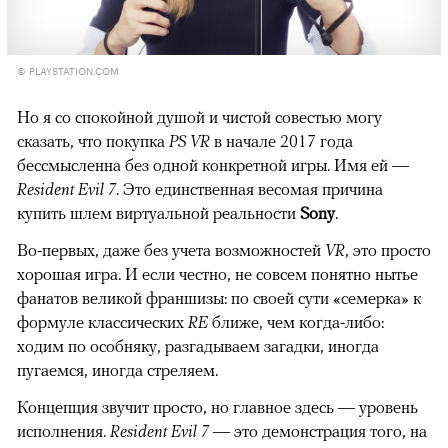
© PLAYSTATION.COM
Но я со спокойной душой и чистой совестью могу
сказать, что покупка
PS VR
в начале 2017 года
бессмысленна без одной конкретной игры. Имя ей —
Resident Evil 7
. Это единственная весомая причина
купить шлем виртуальной реальности
Sony
.
Во-первых, даже без учета возможностей
VR
, это просто
хорошая игра. И если честно, не совсем понятно нытье
фанатов великой франшизы: по своей сути «семерка» к
формуле классических
RE
ближе, чем когда-либо:
ходим по особняку, разгадываем загадки, иногда
пугаемся, иногда стреляем.
Концепция звучит просто, но главное здесь — уровень
исполнения.
Resident Evil 7
— это демонстрация того, на