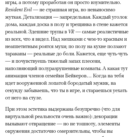
игры, а потому проработан он просто изумительно.
Resident Evil
— не страшная игра, но невыносимо
жуткая. Детализация — запредельная. Каждый уголок
дома, каждая доска в полу и трещинка в стене кажется
реальной. Здешние трупы в
VR
— самые реалистичные
из всех, что я видел. Над мешками с чем-то красным и
неаппетитным роятся мухи; по полу на кухне ползают
тараканы — реальные до боли. Кажется, еще чуть-чуть
— и почувствуешь тяжелый запах плесени,
наполняющий полуразрушенные комнаты. А какая тут
анимация членов семейки Бейкеров… Когда на тебя
идет вооруженной лопатой бородатый мужик, на
секунду забываешь, что ты в игре, и стараешься уехать
от него на стуле.
При этом эстетика выдержана безупречно (что для
виртуальной реальности очень важно): декорации
вызывают отвращение — но не тошноту, элементы
окружения достаточно омерзительны, чтобы вы