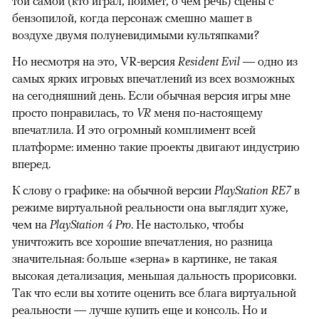
той самой (кто играл, поймет, о чем речь) сцены с
бензопилой, когда персонаж смешно машет в
воздухе двумя полуневидимыми культяпками?
Но несмотря на это, VR-версия
Resident Evil
— одно из
самых ярких игровых впечатлений из всех возможных
на сегодняшний день. Если обычная версия игры мне
просто понравилась, то
VR
меня по-настоящему
впечатлила. И это огромный комплимент всей
платформе: именно такие проекты двигают индустрию
вперед.
К слову о графике: на обычной версии
PlayStation RE7
в
режиме виртуальной реальности она выглядит хуже,
чем на
PlayStation 4 Pro
. Не настолько, чтобы
уничтожить все хорошие впечатления, но разница
значительная: больше «зерна» в картинке, не такая
высокая детализация, меньшая дальность прорисовки.
Так что если вы хотите оценить все блага виртуальной
реальности — лучше купить еще и консоль. Но и