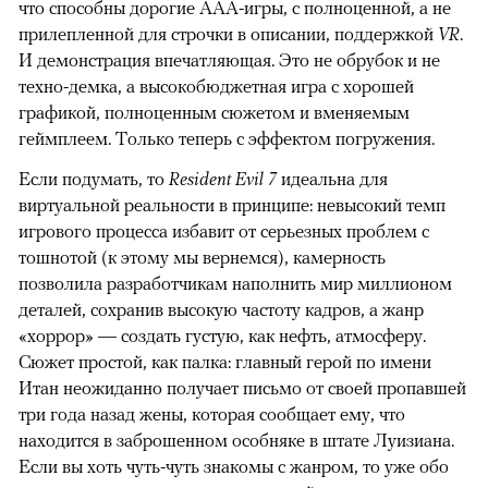
что способны дорогие AAA-игры, с полноценной, а не
прилепленной для строчки в описании, поддержкой
VR
.
И демонстрация впечатляющая. Это не обрубок и не
техно-демка, а высокобюджетная игра с хорошей
графикой, полноценным сюжетом и вменяемым
геймплеем. Только теперь с эффектом погружения.
Если подумать, то
Resident Evil 7
идеальна для
виртуальной реальности в принципе: невысокий темп
игрового процесса избавит от серьезных проблем с
тошнотой (к этому мы вернемся), камерность
позволила разработчикам наполнить мир миллионом
деталей, сохранив высокую частоту кадров, а жанр
«хоррор» — создать густую, как нефть, атмосферу.
Сюжет простой, как палка: главный герой по имени
Итан неожиданно получает письмо от своей пропавшей
три года назад жены, которая сообщает ему, что
находится в заброшенном особняке в штате Луизиана.
Если вы хоть чуть-чуть знакомы с жанром, то уже обо