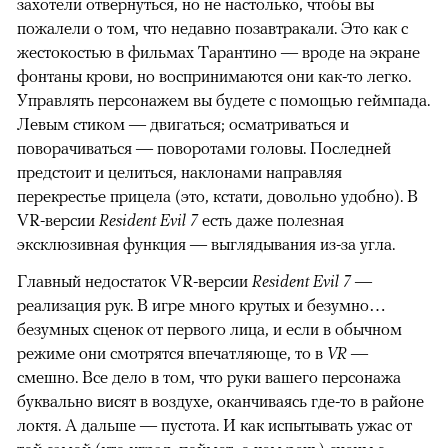
захотели отвернуться, но не настолько, чтобы вы
пожалели о том, что недавно позавтракали. Это как с
жестокостью в фильмах Тарантино — вроде на экране
фонтаны крови, но воспринимаются они как-то легко.
Управлять персонажем вы будете с помощью геймпада.
Левым стиком — двигаться; осматриваться и
поворачиваться — поворотами головы. Последней
предстоит и целиться, наклонами направляя
перекрестье прицела (это, кстати, довольно удобно). В
VR-версии
Resident Evil 7
есть даже полезная
эксклюзивная функция — выглядывания из-за угла.
Главный недостаток VR-версии
Resident Evil 7
—
реализация рук. В игре много крутых и безумно…
безумных сценок от первого лица, и если в обычном
режиме они смотрятся впечатляюще, то в
VR
—
смешно. Все дело в том, что руки вашего персонажа
буквально висят в воздухе, оканчиваясь где-то в районе
локтя. А дальше — пустота. И как испытывать ужас от