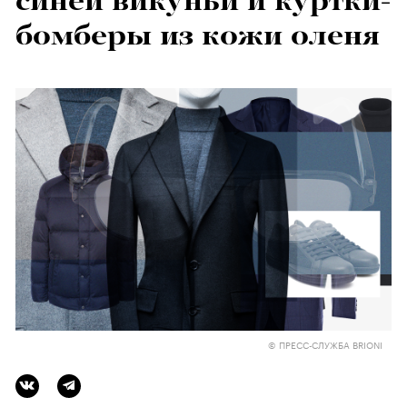
синей викуньи и куртки-
бомберы из кожи оленя
© ПРЕСС-СЛУЖБА BRIONI