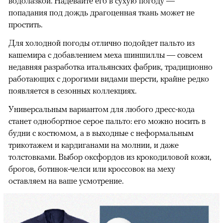
водолазкой. Надевайте его в сухую погоду —
попадания под дождь драгоценная ткань может не
простить.
Для холодной погоды отлично подойдет пальто из
кашемира с добавлением меха шиншиллы — совсем
недавняя разработка итальянских фабрик, традиционно
работающих с дорогими видами шерсти, крайне редко
появляется в сезонных коллекциях.
Универсальным вариантом для любого дресс-кода
станет однобортное серое пальто: его можно носить в
будни с костюмом, а в выходные с неформальным
трикотажем и кардиганами на молнии, и даже
толстовками. Выбор оксфордов из крокодиловой кожи,
брогов, ботинок-челси или кроссовок на меху
оставляем на ваше усмотрение.