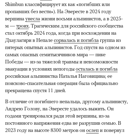
Shimbun классифицирует их как «погибших или
пропавших без вести»). На Эвересте в 2024 году
вершина
унесла
жизни восьми альпинистов, а в 2025-
м —
троих
. Трагическим для российского сообщества
стал октябрь 2024 года, когда при восхождении на
Дхаулагири в Непале
сорвалась и погибла
группа из
пятерых опытных альпинистов. Год спустя на одном из
самых опасных семитысячников мира — пике
Победы — из-за тяжелой травмы и невозможности
эвакуации в условиях непогоды
осталась и погибла
российская альпинистка Наталья Наговицина; ее
поисково-спасательная операция была официально
прекращена спустя 11 дней.
В отличие от погибшего непальца, другому альпинисту,
Андрею Голову, на Эвересте удалось выжить. Он
годами тренировался ради этой вершины, из-за
постоянного напряжения едва не разрушив семью. В
2023 году на высоте 8300 метров он
ослеп
и повернул