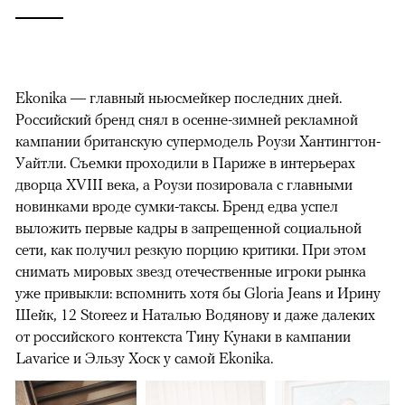
Ekonika — главный ньюсмейкер последних дней.
Российский бренд снял в осенне-зимней рекламной
кампании британскую супермодель Роузи Хантингтон-
Уайтли. Cъемки проходили в Париже в интерьерах
дворца XVIII века, а Роузи позировала с главными
новинками вроде сумки-таксы. Бренд едва успел
выложить первые кадры в запрещенной социальной
сети, как получил резкую порцию критики. При этом
снимать мировых звезд отечественные игроки рынка
уже привыкли: вспомнить хотя бы Gloria Jeans и Ирину
Шейк, 12 Storeez и Наталью Водянову и даже далеких
от российского контекста Тину Кунаки в кампании
Lavarice и Эльзу Хоск у самой Ekonika.