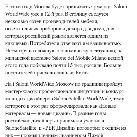
В этом году Москва будет принимать ярмарку i Saloni
WorldWide уже в 12-й раз. В столицу съедутся
несколько сотен производителей мебели,
осветительных приборов и декора для дома, для
которых российский рынок является одним из
ключевых. Потребители отвечают им взаимностью.
Несмотря на сложную экономическую ситуа­цию, на
миланской выставке Salone del Mobile.Milano весной
этого года побывало почти 15 тыс. россиян. Больше
посетителей приехало лишь из Китая.
На i Saloni WorldWide Moscow по традиции пройдут
мастер-классы профессионалов индустрии и конкурс
молодых дизайнеров SaloneSatellite WorldWide, тему
которого в этот раз сформулировали как «Новые
материалы — новый дизайн». В разные годы
российские дизайнеры принимали участие в
SaloneSatellite, и «РБК Дизайн» поговорил с одним из
них — промышленным дизайнером Димой