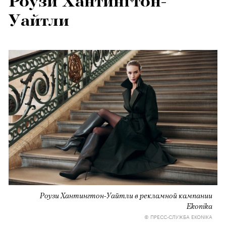
Роузи Хантингтон-
Уайтли
Роузи Хантингтон-Уайтли в рекламной кампании
Ekonika
© ПРЕСС-СЛУЖБА EKONIKA