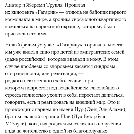
Лиатар и Жереми Труиля. Прошлая
их кинолента «Гагарин» — отнюдь не байопик первого
космонавта в мире, а хроника сноса многоквартирного
комплекса на парижской окраине, которому было
присвоено его имя.
Новый фильм уступает «Гагарину» в оригинальности:
мы уже видели кино про детей из эмигрантских семей
(даже российских), которые впадали в кому. В этом
случае проблема со здоровьем касается синдрома
отстраненности, или резигнации, —
редкого психогенного заболевания, при
котором подросток под воздействием тяжелейшего
стресса полностью уходит в себя, перестает двигаться,
говорить, есть и реагировать на внешний мир. Это и
происходит с парнем по имени Нур (Саид Эль Алами),
братом главной героини Шаи (Дуа Бутарбуш
М’Зауки), когда их родителям отказали в получении
вида на жительство в одной из благополучных