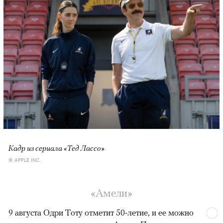
Кадр из сериала «Тед Лассо»
© APPLE INC.
«Амели»
9 августа Одри Тоту отметит 50-летие, и ее можно