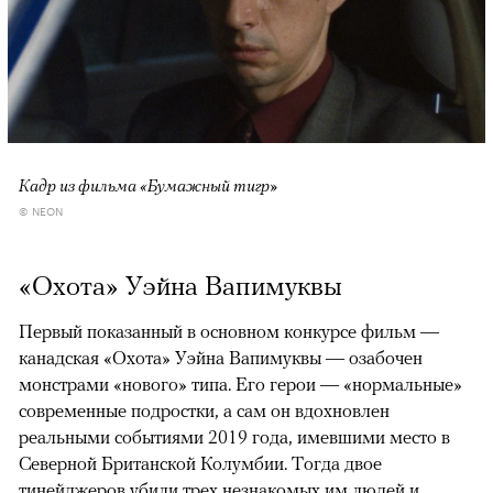
Кадр из фильма «Бумажный тигр»
© NEON
«Охота» Уэйна Вапимуквы
Первый показанный в основном конкурсе фильм —
канадская «Охота» Уэйна Вапимуквы — озабочен
монстрами «нового» типа. Его герои — «нормальные»
современные подростки, а сам он вдохновлен
реальными событиями 2019 года, имевшими место в
Северной Британской Колумбии. Тогда двое
тинейджеров убили трех незнакомых им людей и