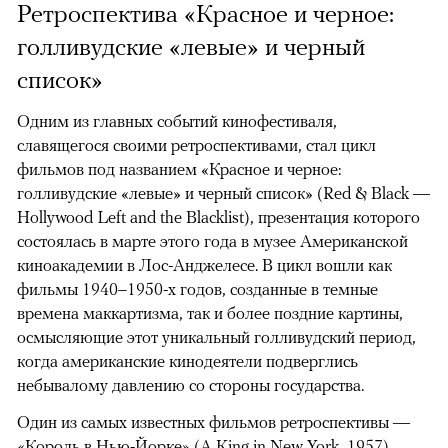
Ретроспектива «Красное и черное:
голливудские «левые» и черный
список»
Одним из главных событий кинофестиваля,
славящегося своими ретроспективами, стал цикл
фильмов под названием «Красное и черное:
голливудские «левые» и черный список» (Red & Black —
Hollywood Left and the Blacklist), презентация которого
состоялась в марте этого года в музее Американской
киноакадемии в Лос-Анджелесе. В цикл вошли как
фильмы 1940–1950-х годов, созданные в темные
времена маккартизма, так и более поздние картины,
осмысляющие этот уникальный голливудский период,
когда американские кинодеятели подверглись
небывалому давлению со стороны государства.
Один из самых известных фильмов ретроспективы —
«Король в Нью-Йорке» (A King in New York, 1957),