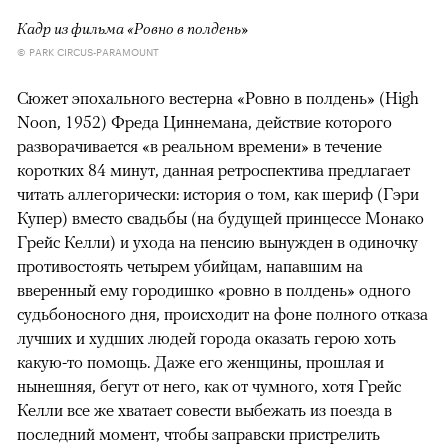
Кадр из фильма «Ровно в полдень»
© PARK CIRCUS-PARAMOUNT
Сюжет эпохального вестерна «Ровно в полдень» (High
Noon, 1952) Фреда Циннемана, действие которого
разворачивается «в реальном времени» в течение
коротких 84 минут, данная ретроспектива предлагает
читать аллегорически: история о том, как шериф (Гэри
Купер) вместо свадьбы (на будущей принцессе Монако
Грейс Келли) и ухода на пенсию вынужден в одиночку
противостоять четырем убийцам, напавшим на
вверенный ему городишко «ровно в полдень» одного
судьбоносного дня, происходит на фоне полного отказа
лучших и худших людей города оказать герою хоть
какую-то помощь. Даже его женщины, прошлая и
нынешняя, бегут от него, как от чумного, хотя Грейс
Келли все же хватает совести выбежать из поезда в
последний момент, чтобы заправски пристрелить