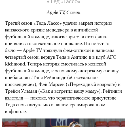
«Тед Лассо»
Apple TV, 4 сезон
Третий сезон «Теда Лассо» удачно закрыл историю
канзасского кризис-менеджера в английской
футбольной команде, многие зрители этот финал
приняли за окончательное прощание. Но не тут-то
было — Apple TV тряхнула фем-оптикой и написала
четвертый сезон, вернув Теда в Англию и в клуб AFC
Richmond. Теперь история сместилась к женской
футбольной команде, к основному актерскому составу
прибавились Таня Рейнольдс («Сексуальное
просвещение»), Фэй Марсей («Переходный возраст») и
00:00
/
00:00
Трейси Ульман («Как я встретил вашу маму»). Рейтинги
взлетели
— похоже, что терапевтическое присутствие
Теда снова актуально в нашем травмированном
инфополе.