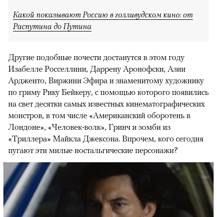
Какой показывают Россию в голливудском кино: от
Распутина до Путина
Другие подобные почести достанутся в этом году
Изабелле Росселлини, Даррену Аронофски, Азии
Ардженто, Виржини Эфира и знаменитому художнику
по гриму Рику Бейкеру, с помощью которого появились
на свет десятки самых известных кинематографических
монстров, в том числе «Американский оборотень в
Лондоне», «Человек-волк», Гринч и зомби из
«Триллера» Майкла Джексона. Впрочем, кого сегодня
пугают эти милые ностальгические персонажи?