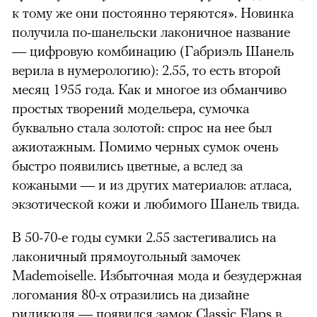
к тому же они постоянно теряются». Новинка
получила по-шанельски лаконичное название
— цифровую комбинацию (Габриэль Шанель
верила в нумерологию): 2.55, то есть второй
месяц 1955 года. Как и многое из обманчиво
простых творений модельера, сумочка
буквально стала золотой: спрос на нее был
ажиотажным. Помимо черных сумок очень
быстро появились цветные, а вслед за
кожаными — и из других материалов: атласа,
экзотической кожи и любимого Шанель твида.
В 50-70-е годы сумки 2.55 застегивались на
лаконичный прямоугольный замочек
Mademoiselle. Избыточная мода и безудержная
логомания 80-х отразились на дизайне
ридикюля — появился замок Classic Flaps в