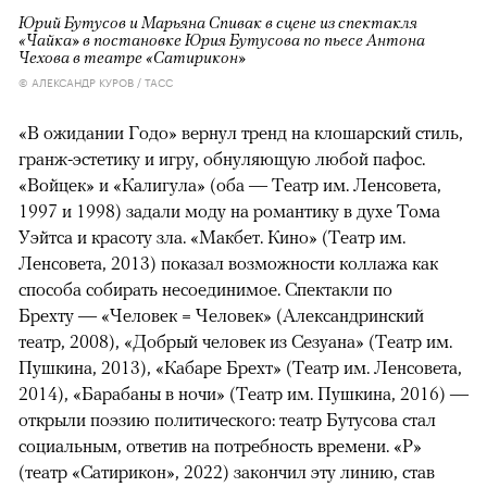
Юрий Бутусов и Марьяна Спивак в сцене из спектакля
«Чайка» в постановке Юрия Бутусова по пьесе Антона
Чехова в театре «Сатирикон»
© АЛЕКСАНДР КУРОВ / ТАСС
«В ожидании Годо» вернул тренд на клошарский стиль,
гранж-эстетику и игру, обнуляющую любой пафос.
«Войцек» и «Калигула» (оба — Театр им. Ленсовета,
1997 и 1998) задали моду на романтику в духе Тома
Уэйтса и красоту зла. «Макбет. Кино» (Театр им.
Ленсовета, 2013) показал возможности коллажа как
способа собирать несоединимое. Спектакли по
Брехту — «Человек = Человек» (Александринский
театр, 2008), «Добрый человек из Сезуана» (Театр им.
Пушкина, 2013), «Кабаре Брехт» (Театр им. Ленсовета,
2014), «Барабаны в ночи» (Театр им. Пушкина, 2016) —
открыли поэзию политического: театр Бутусова стал
социальным, ответив на потребность времени. «Р»
(театр «Сатирикон», 2022) закончил эту линию, став