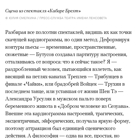
Сцена из спектакля «Кабаре Брехт»
© ЮЛИЯ СМЕЛКИНА / ПРЕСС-СЛУЖБА ТЕАТРА ИМЕНИ ЛЕНСОВЕТА
Разбирая все полсотни спектаклей, видишь их как точки
скачущей кардиограммы, но один метод. Деформируя
контуры пьесы — временные, пространственные,
сюжетные — Бутусов создавал партитуру настроения,
отталкиваясь от вопроса: что я сейчас такое? Я —
раздробленный человек, пытающийся взлететь, как
висящий на петлях-канатах Треплев — Трибунцев в
финале «Чайки», или брадобрей Войцек — Трухин в
последнем танце, или уставшая от жизни Шен Тэ —
Александра Урсуляк в мужском пальто поверх
беременного живота в «Добром человеке из Сезуана».
Внешне эта кардиограмма настроений, трагических,
эксцентричных, эйфорических, получала яркую форму,
поэтому аттракцион был единицей сценического
действия. А философия — одна на все, простая, но