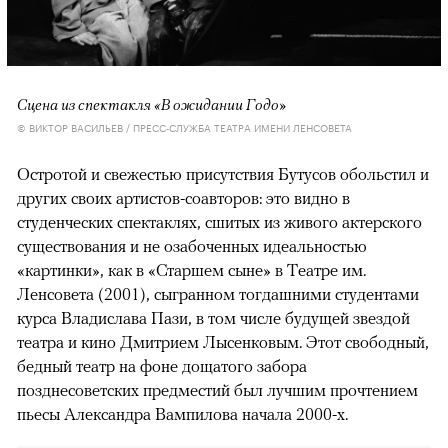
Сцена из спектакля «В ожидании Годо»
© ВИКТОР ВАСИЛЬЕВ / ПРЕСС-СЛУЖБА ТЕАТРА ИМЕНИ ЛЕНСОВЕТА
Остротой и свежестью присутствия Бутусов обольстил и
других своих артистов-соавторов: это видно в
студенческих спектаклях, сшитых из живого актерского
существования и не озабоченных идеальностью
«картинки», как в «Старшем сыне» в Театре им.
Ленсовета (2001), сыгранном тогдашними студентами
курса Владислава Пази, в том числе будущей звездой
театра и кино Дмитрием Лысенковым. Этот свободный,
бедный театр на фоне дощатого забора
позднесоветских предместий был лучшим прочтением
пьесы Александра Вампилова начала 2000-х.