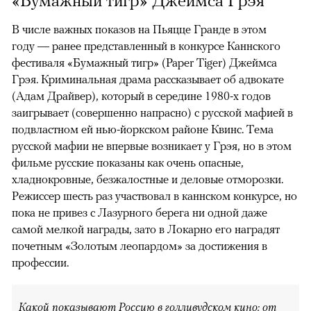
«Бумажный тигр» Джеймса Грэя
В числе важных показов на Пьяцце Гранде в этом
году — ранее представленный в конкурсе Каннского
фестиваля «Бумажный тигр» (Paper Tiger) Джеймса
Грэя. Криминальная драма рассказывает об адвокате
(Адам Драйвер), который в середине 1980-х годов
заигрывает (совершенно напрасно) с русской мафией в
подвластном ей нью-йоркском районе Квинс. Тема
русской мафии не впервые возникает у Грэя, но в этом
фильме русские показаны как очень опасные,
хладнокровные, безжалостные и деловые отморозки.
Режиссер шесть раз участвовал в каннском конкурсе, но
пока не привез с Лазурного берега ни одной даже
самой мелкой награды, зато в Локарно его наградят
почетным «Золотым леопардом» за достижения в
профессии.
Какой показывают Россию в голливудском кино: от