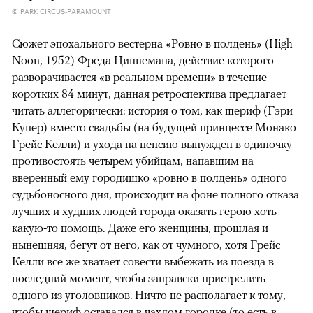
© PARK CIRCUS-PARAMOUNT
Сюжет эпохального вестерна «Ровно в полдень» (High
Noon, 1952) Фреда Циннемана, действие которого
разворачивается «в реальном времени» в течение
коротких 84 минут, данная ретроспектива предлагает
читать аллегорически: история о том, как шериф (Гэри
Купер) вместо свадьбы (на будущей принцессе Монако
Грейс Келли) и ухода на пенсию вынужден в одиночку
противостоять четырем убийцам, напавшим на
вверенный ему городишко «ровно в полдень» одного
судьбоносного дня, происходит на фоне полного отказа
лучших и худших людей города оказать герою хоть
какую-то помощь. Даже его женщины, прошлая и
нынешняя, бегут от него, как от чумного, хотя Грейс
Келли все же хватает совести выбежать из поезда в
последний момент, чтобы заправски пристрелить
одного из уголовников. Ничто не располагает к тому,
чтобы шериф оставался в чахлом городке (то есть в