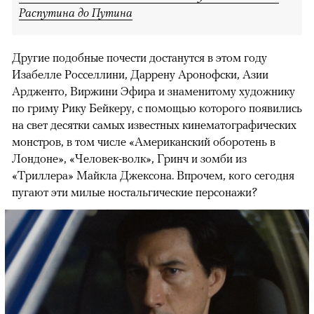
Распутина до Путина
Другие подобные почести достанутся в этом году
Изабелле Росселлини, Даррену Аронофски, Азии
Ардженто, Виржини Эфира и знаменитому художнику
по гриму Рику Бейкеру, с помощью которого появились
на свет десятки самых известных кинематографических
монстров, в том числе «Американский оборотень в
Лондоне», «Человек-волк», Гринч и зомби из
«Триллера» Майкла Джексона. Впрочем, кого сегодня
пугают эти милые ностальгические персонажи?