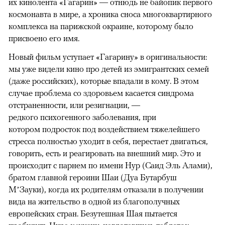
их кинолента «Гагарин» — отнюдь не байопик первого
космонавта в мире, а хроника сноса многоквартирного
комплекса на парижской окраине, которому было
присвоено его имя.
Новый фильм уступает «Гагарину» в оригинальности:
мы уже видели кино про детей из эмигрантских семей
(даже российских), которые впадали в кому. В этом
случае проблема со здоровьем касается синдрома
отстраненности, или резигнации, —
редкого психогенного заболевания, при
котором подросток под воздействием тяжелейшего
стресса полностью уходит в себя, перестает двигаться,
говорить, есть и реагировать на внешний мир. Это и
происходит с парнем по имени Нур (Саид Эль Алами),
братом главной героини Шаи (Дуа Бутарбуш
М’Зауки), когда их родителям отказали в получении
вида на жительство в одной из благополучных
европейских стран. Безутешная Шая пытается