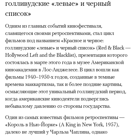
голливудские «левые» и черный
список»
Одним из главных событий кинофестиваля,
славящегося своими ретроспективами, стал цикл
фильмов под названием «Красное и черное:
голливудские «левые» и черный список» (Red & Black —
Hollywood Left and the Blacklist), презентация которого
состоялась в марте этого года в музее Американской
киноакадемии в Лос-Анджелесе. В цикл вошли как
фильмы 1940–1950-х годов, созданные в темные
времена маккартизма, так и более поздние картины,
осмысляющие этот уникальный голливудский период,
когда американские кинодеятели подверглись
небывалому давлению со стороны государства.
Один из самых известных фильмов ретроспективы —
«Король в Нью-Йорке» (A King in New York, 1957),
далеко не лучший у Чарльза Чаплина, однако