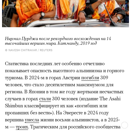
Нирмал Пурджа после рекордного восхождения на 14
высочайших вершин мира. Катманду, 2019 год
© NAVESH CHITRAKAR / REUTERS
Статистика последних лет особенно отчетливо
показывает опасность высотного альпинизма и горного
туризма. В 2024-м в горах Австрии
погибли
309
человек, что стало десятилетним максимумом для
региона. В Японии в том же году жертвами несчастных
случаев в горах
стали
300 человек (издание The Asahi
Shimbun классифицирует их как «погибших или
пропавших без вести»). На Эвересте в 2024 году
вершина
унесла
жизни восьми альпинистов, а в 2025-
м —
троих
. Трагическим для российского сообщества