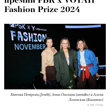
премии РБК x VOYAH
Fashion Prize 2024
Евгения Петрова (Jenёk), Анна Онохина (annúko) и Алена
Лозовская (Razumno)
© РБК СТИЛЬ