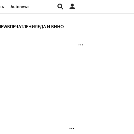
ть
Autonews
К Образование
IEW
ВПЕЧАТЛЕНИЯ
ЕДА И ВИНО
д
Стиль
Крипто
и
Франшизы
Газета
ов
Политика
ты