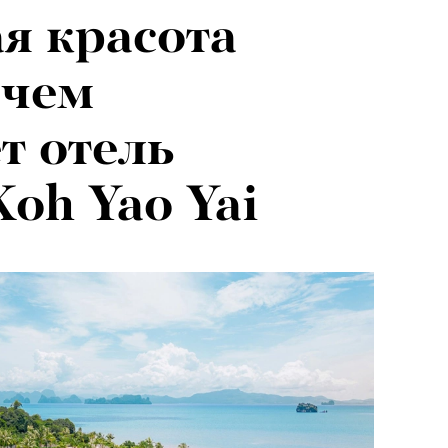
я красота
 чем
т отель
Koh Yao Yai