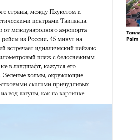
юге страны, между Пхукетом и
стическими центрами Таиланда.
о от международного аэропорта
Таила
 рейсы из России. 45 минут на
Palm 
тей встречает идиллический пейзаж:
 километровый пляж с белоснежным
ные в ландшафт, кажутся его
. Зеленые холмы, окружающие
вестковыми скалами причудливых
 вод лагуны, как на картинке.