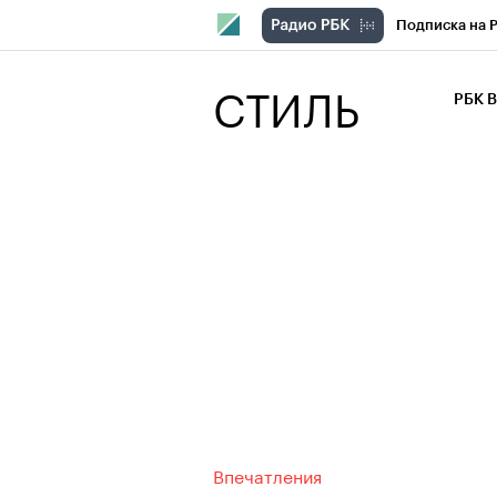
Подписка на 
РБК Компани
СТИЛЬ
РБК 
РБК Курсы
РБК Бизнес-с
Спецпроекты
Экономика
Впечатления