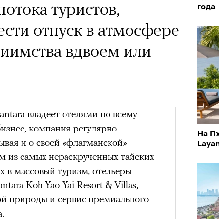
потока туристов,
года
ести отпуск в атмосфере
риимства вдвоем или
antara владеет отелями по всему
бизнес, компания регулярно
На П
ывая и о своей «флагманской»
Layan
ном из самых нераскрученных тайских
ых в массовый туризм, отельеры
ara Koh Yao Yai Resort & Villas,
ой природы и сервис премиального
.