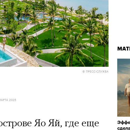
МАТ
© ПРЕСС-СЛУЖБА
МАРТА 2025
острове Яо Яй, где еще
Эффек
сдел