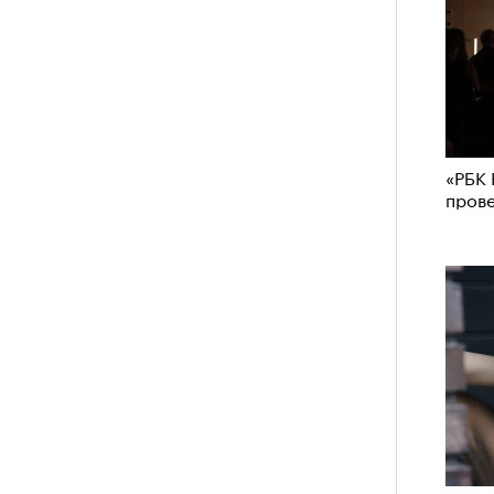
«РБК 
пров