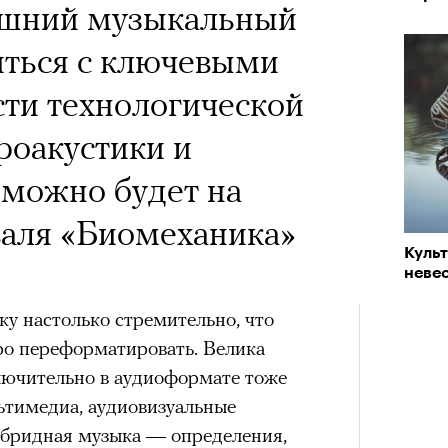
яшний музыкальный
иться с ключевыми
сти технологической
роакустики и
можно будет на
валя «Биомеханика»
Куль
невес
у настолько стремительно, что
о переформатировать. Велика
ключительно в аудиоформате тоже
ьтимедиа, аудиовизуальные
гибридная музыка — определения,