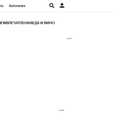
ть
Autonews
К Образование
IEW
ВПЕЧАТЛЕНИЯ
ЕДА И ВИНО
д
Стиль
Крипто
и
Франшизы
Газета
ов
Политика
ты