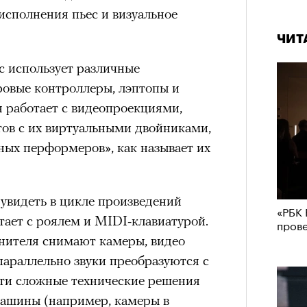
исполнения пьес и визуальное
ЧИТ
с использует различные
ровые контроллеры, лэптопы и
н работает с видеопроекциями,
ов с их виртуальными двойниками,
ных перформеров», как называет их
увидеть в цикле произведений
«РБК 
отает с роялем и MIDI-клавиатурой.
пров
нителя снимают камеры, видео
 параллельно звуки преобразуются с
ти сложные технические решения
 машины (например, камеры в