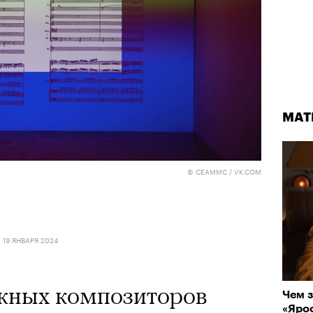
МАТ
© CEAMMC / VK.COM
19 ЯНВАРЯ 2024
ежных композиторов
Чем з
«Ярос