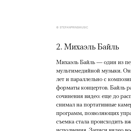
© STEFANPRINSMUSIC
2. Михаэль Байль
Михаэль Байль — один из пе
мультимедийной музыки. Он 
лет и параллельно с композ
форматы концертов. Байль ра
сочинения видео: еще до ра
снимал на портативные каме
программ, позволяющих управ
съемка стала происходить в
исполнения. Записи видео во