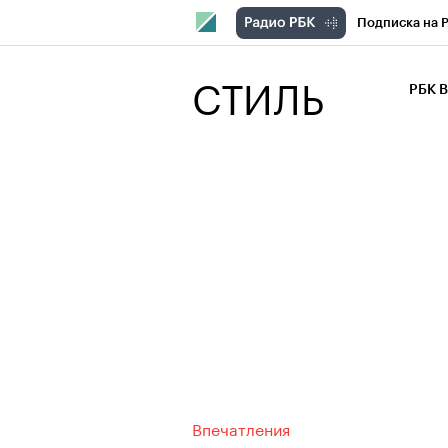
Подписка на 
РБК Компани
СТИЛЬ
РБК 
РБК Курсы
РБК Бизнес-с
Спецпроекты
Экономика
Впечатления