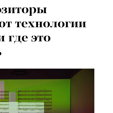
озиторы
ют технологии
 где это
ь