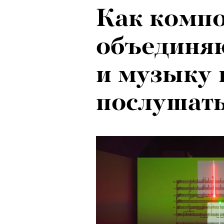
Как комп
объединя
и музыку и
послушат