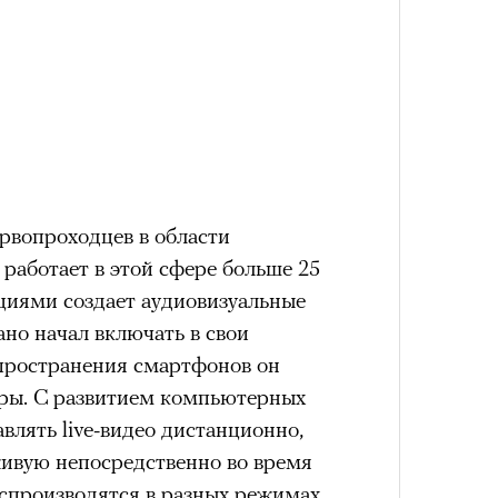
Сможе
отвеч
рвопроходцев в области
работает в этой сфере больше 25
ициями создает аудиовизуальные
но начал включать в свои
4 кол
пропу
спространения смартфонов он
ры. C развитием компьютерных
лять live-видео дистанционно,
живую непосредственно во время
спроизводятся в разных режимах,