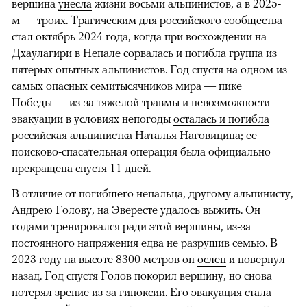
вершина
унесла
жизни восьми альпинистов, а в 2025-
м —
троих
. Трагическим для российского сообщества
стал октябрь 2024 года, когда при восхождении на
Дхаулагири в Непале
сорвалась и погибла
группа из
пятерых опытных альпинистов. Год спустя на одном из
самых опасных семитысячников мира — пике
Победы — из-за тяжелой травмы и невозможности
эвакуации в условиях непогоды
осталась и погибла
российская альпинистка Наталья Наговицина; ее
поисково-спасательная операция была официально
прекращена спустя 11 дней.
В отличие от погибшего непальца, другому альпинисту,
Андрею Голову, на Эвересте удалось выжить. Он
годами тренировался ради этой вершины, из-за
постоянного напряжения едва не разрушив семью. В
2023 году на высоте 8300 метров он
ослеп
и повернул
назад. Год спустя Голов покорил вершину, но снова
потерял зрение из-за гипоксии. Его эвакуация стала